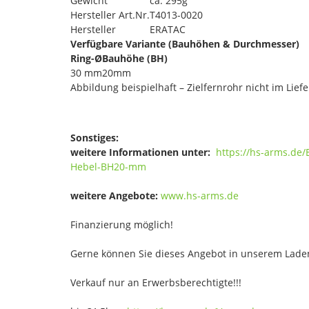
Gewicht
ca. 295g
Hersteller Art.Nr.
T4013-0020
Hersteller
ERATAC
Verfügbare Variante (Bauhöhen & Durchmesser)
Ring-Ø
Bauhöhe (BH)
30 mm
20mm
Abbildung beispielhaft – Zielfernrohr nicht im Lie
Sonstiges:
weitere Informationen unter:
https://hs-arms.d
Hebel-BH20-mm
weitere Angebote:
www.hs-arms.de
Finanzierung möglich!
Gerne können Sie dieses Angebot in unserem Laden
Verkauf nur an Erwerbsberechtigte!!!