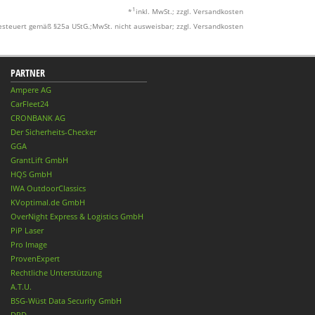
1
*
inkl. MwSt.; zzgl. Versandkosten
esteuert gemäß §25a UStG.;MwSt. nicht ausweisbar; zzgl. Versandkosten
PARTNER
Ampere AG
CarFleet24
CRONBANK AG
Der Sicherheits-Checker
GGA
GrantLift GmbH
HQS GmbH
IWA OutdoorClassics
KVoptimal.de GmbH
OverNight Express & Logistics GmbH
PiP Laser
Pro Image
ProvenExpert
Rechtliche Unterstützung
A.T.U.
BSG-Wüst Data Security GmbH
DPD