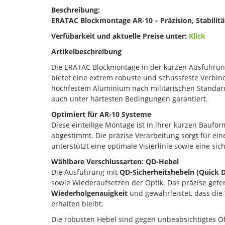
Beschreibung:
ERATAC Blockmontage AR-10 – Präzision, Stabilität
Verfübarkeit und aktuelle Preise unter:
Klick
Artikelbeschreibung
Die ERATAC Blockmontage in der kurzen Ausführung 
bietet eine extrem robuste und schussfeste Verbi
hochfestem Aluminium nach militärischen Standards
auch unter härtesten Bedingungen garantiert.
Optimiert für AR-10 Systeme
Diese einteilige Montage ist in ihrer kurzen Baufor
abgestimmt. Die präzise Verarbeitung sorgt für ei
unterstützt eine optimale Visierlinie sowie eine s
Wählbare Verschlussarten: QD-Hebel
Die Ausführung mit
QD-Sicherheitshebeln (Quick 
sowie Wiederaufsetzen der Optik. Das präzise gefe
Wiederholgenauigkeit
und gewährleistet, dass die
erhalten bleibt.
Die robusten Hebel sind gegen unbeabsichtigtes Öff