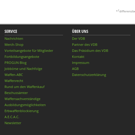
2
*
differenzb
SERVICE
ÜBER UNS
Nachrichten
Der VDB
Merch-Shop
Partner des VDB
Vorteilsangebote für Mitglieder
Das Präsidium des VDB
Fortbildungsangebote
Kontakt
PROGUN Blog
Impressum
Jobbörse und Nachfolge
AGB
Waffen-ABC
Datenschutzerklärung
Waffenrecht
Rund um den Waffenkauf
Beschussämter
Waffensachverständige
Ausbildungsmöglichkeiten
Erbwaffenblockierung
A.E.C.A.C.
Newsletter