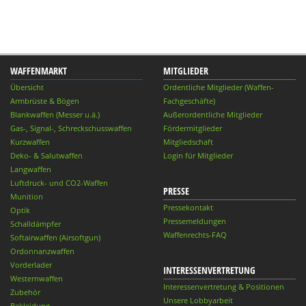
WAFFENMARKT
MITGLIEDER
Übersicht
Ordentliche Mitglieder (Waffen-
Armbrüste & Bögen
Fachgeschäfte)
Blankwaffen (Messer u.ä.)
Außerordentliche Mitglieder
Gas-, Signal-, Schreckschusswaffen
Fördermitglieder
Kurzwaffen
Mitgliedschaft
Deko- & Salutwaffen
Login für Mitglieder
Langwaffen
Luftdruck- und CO2-Waffen
PRESSE
Munition
Pressekontakt
Optik
Pressemeldungen
Schalldämpfer
Waffenrechts-FAQ
Softairwaffen (Airsoftgun)
Ordonnanzwaffen
Vorderlader
INTERESSENVERTRETUNG
Westernwaffen
Interessenvertretung & Positionen
Zubehör
Unsere Lobbyarbeit
Bekleidung