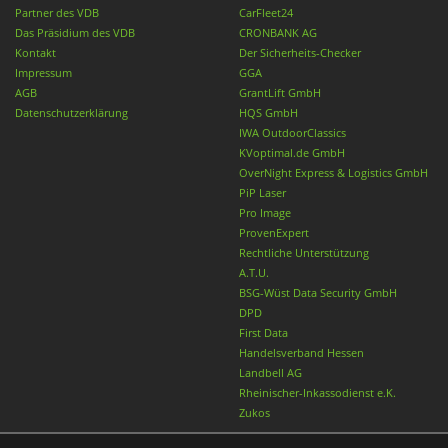
Partner des VDB
CarFleet24
Das Präsidium des VDB
CRONBANK AG
Kontakt
Der Sicherheits-Checker
Impressum
GGA
AGB
GrantLift GmbH
Datenschutzerklärung
HQS GmbH
IWA OutdoorClassics
KVoptimal.de GmbH
OverNight Express & Logistics GmbH
PiP Laser
Pro Image
ProvenExpert
Rechtliche Unterstützung
A.T.U.
BSG-Wüst Data Security GmbH
DPD
First Data
Handelsverband Hessen
Landbell AG
Rheinischer-Inkassodienst e.K.
Zukos