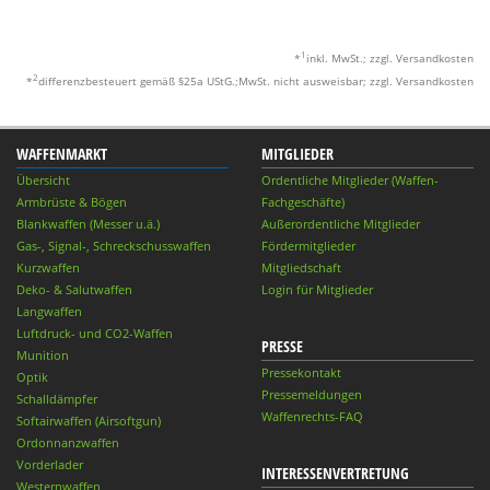
1
*
inkl. MwSt.; zzgl. Versandkosten
2
*
differenzbesteuert gemäß §25a UStG.;MwSt. nicht ausweisbar; zzgl. Versandkosten
WAFFENMARKT
MITGLIEDER
Übersicht
Ordentliche Mitglieder (Waffen-
Armbrüste & Bögen
Fachgeschäfte)
Blankwaffen (Messer u.ä.)
Außerordentliche Mitglieder
Gas-, Signal-, Schreckschusswaffen
Fördermitglieder
Kurzwaffen
Mitgliedschaft
Deko- & Salutwaffen
Login für Mitglieder
Langwaffen
Luftdruck- und CO2-Waffen
PRESSE
Munition
Pressekontakt
Optik
Pressemeldungen
Schalldämpfer
Waffenrechts-FAQ
Softairwaffen (Airsoftgun)
Ordonnanzwaffen
Vorderlader
INTERESSENVERTRETUNG
Westernwaffen