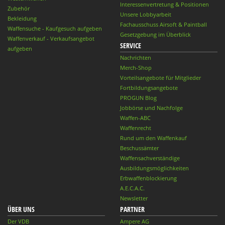
Interessenvertretung & Positionen
Zubehör
Unsere Lobbyarbeit
Bekleidung
Fachausschuss Airsoft & Paintball
Waffensuche - Kaufgesuch aufgeben
Gesetzgebung im Überblick
Waffenverkauf - Verkaufsangebot
SERVICE
aufgeben
Nachrichten
Merch-Shop
Vorteilsangebote für Mitglieder
Fortbildungsangebote
PROGUN Blog
Jobbörse und Nachfolge
Waffen-ABC
Waffenrecht
Rund um den Waffenkauf
Beschussämter
Waffensachverständige
Ausbildungsmöglichkeiten
Erbwaffenblockierung
A.E.C.A.C.
Newsletter
ÜBER UNS
PARTNER
Der VDB
Ampere AG