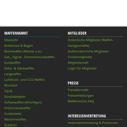
WAFFENMARKT
MITGLIEDER
Übersicht
Ordentliche Mitglieder (Waffen-
Armbrüste & Bögen
Fachgeschäfte)
Blankwaffen (Messer u.ä.)
Außerordentliche Mitglieder
Gas-, Signal-, Schreckschusswaffen
Fördermitglieder
Kurzwaffen
Mitgliedschaft
Deko- & Salutwaffen
Login für Mitglieder
Langwaffen
Luftdruck- und CO2-Waffen
PRESSE
Munition
Pressekontakt
Optik
Pressemeldungen
Schalldämpfer
Waffenrechts-FAQ
Softairwaffen (Airsoftgun)
Ordonnanzwaffen
Vorderlader
INTERESSENVERTRETUNG
Westernwaffen
Interessenvertretung & Positionen
Zubehör