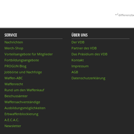
2
*
differenzb
SERVICE
ÜBER UNS
Nachrichten
Der VDB
Merch-Shop
Partner des VDB
Vorteilsangebote für Mitglieder
Das Präsidium des VDB
Fortbildungsangebote
Kontakt
PROGUN Blog
Impressum
Jobbörse und Nachfolge
AGB
Waffen-ABC
Datenschutzerklärung
Waffenrecht
Rund um den Waffenkauf
Beschussämter
Waffensachverständige
Ausbildungsmöglichkeiten
Erbwaffenblockierung
A.E.C.A.C.
Newsletter