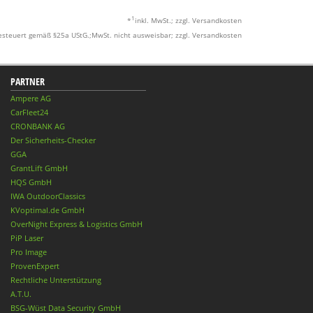
1
*
inkl. MwSt.; zzgl. Versandkosten
esteuert gemäß §25a UStG.;MwSt. nicht ausweisbar; zzgl. Versandkosten
PARTNER
Ampere AG
CarFleet24
CRONBANK AG
Der Sicherheits-Checker
GGA
GrantLift GmbH
HQS GmbH
IWA OutdoorClassics
KVoptimal.de GmbH
OverNight Express & Logistics GmbH
PiP Laser
Pro Image
ProvenExpert
Rechtliche Unterstützung
A.T.U.
BSG-Wüst Data Security GmbH