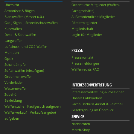
Übersicht
Ordentliche Mitglieder (Waffen-
Armbrüste & Bögen
Fachgeschäfte)
Blankwaffen (Messer u.ä.)
Außerordentliche Mitglieder
Gas-, Signal-, Schreckschusswaffen
Fördermitglieder
Kurzwaffen
Mitgliedschaft
Deko- & Salutwaffen
Login für Mitglieder
Langwaffen
Luftdruck- und CO2-Waffen
PRESSE
Munition
Pressekontakt
Optik
Pressemeldungen
Schalldämpfer
Waffenrechts-FAQ
Softairwaffen (Airsoftgun)
Ordonnanzwaffen
Vorderlader
INTERESSENVERTRETUNG
Westernwaffen
Interessenvertretung & Positionen
Zubehör
Unsere Lobbyarbeit
Bekleidung
Fachausschuss Airsoft & Paintball
Waffensuche - Kaufgesuch aufgeben
Gesetzgebung im Überblick
Waffenverkauf - Verkaufsangebot
SERVICE
aufgeben
Nachrichten
Merch-Shop