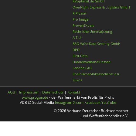
KVoptimal.de GmbH
OverNight Express & Logistics GmbH
PiP Laser
Pro Image
ProvenExpert
Rechtliche Unterstützung
A.T.U.
BSG-Wüst Data Security GmbH
DPD
First Data
Handelsverband Hessen
Landbell AG
Rheinischer-Inkassodienst e.K.
Zukos
AGB
|
Impressum
|
Datenschutz
|
Kontakt
www.progun.de
- der Waffenmarkt von Profis für Profis
VDB @ Social-Media
Instagram
X.com
Facebook
YouTube
© 2026 Verband Deutscher Büchsenmacher
und Waffenfachhändler e.V.