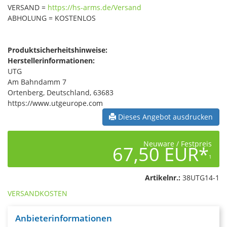
VERSAND =
https://hs-arms.de/Versand
ABHOLUNG = KOSTENLOS
Produktsicherheitshinweise:
Herstellerinformationen:
UTG
Am Bahndamm 7
Ortenberg, Deutschland, 63683
https://www.utgeurope.com
Dieses Angebot ausdrucken
Neuware / Festpreis
67,50 EUR*
1
Artikelnr.:
38UTG14-1
VERSANDKOSTEN
Anbieterinformationen