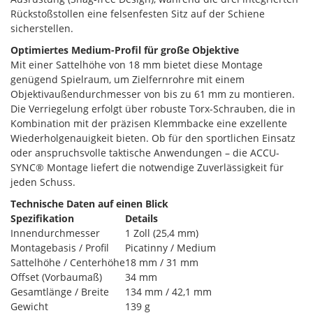
Rückstoßstollen eine felsenfesten Sitz auf der Schiene
sicherstellen.
Optimiertes Medium-Profil für große Objektive
Mit einer Sattelhöhe von 18 mm bietet diese Montage
genügend Spielraum, um Zielfernrohre mit einem
Objektivaußendurchmesser von bis zu 61 mm zu montieren.
Die Verriegelung erfolgt über robuste Torx-Schrauben, die in
Kombination mit der präzisen Klemmbacke eine exzellente
Wiederholgenauigkeit bieten. Ob für den sportlichen Einsatz
oder anspruchsvolle taktische Anwendungen – die ACCU-
SYNC® Montage liefert die notwendige Zuverlässigkeit für
jeden Schuss.
Technische Daten auf einen Blick
Spezifikation
Details
Innendurchmesser
1 Zoll (25,4 mm)
Montagebasis / Profil
Picatinny / Medium
Sattelhöhe / Centerhöhe
18 mm / 31 mm
Offset (Vorbaumaß)
34 mm
Gesamtlänge / Breite
134 mm / 42,1 mm
Gewicht
139 g