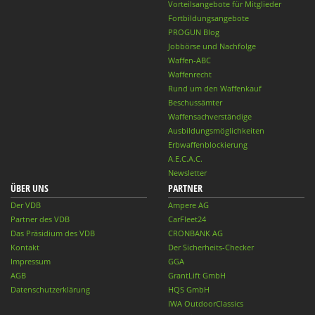
Vorteilsangebote für Mitglieder
Fortbildungsangebote
PROGUN Blog
Jobbörse und Nachfolge
Waffen-ABC
Waffenrecht
Rund um den Waffenkauf
Beschussämter
Waffensachverständige
Ausbildungsmöglichkeiten
Erbwaffenblockierung
A.E.C.A.C.
Newsletter
ÜBER UNS
PARTNER
Der VDB
Ampere AG
Partner des VDB
CarFleet24
Das Präsidium des VDB
CRONBANK AG
Kontakt
Der Sicherheits-Checker
Impressum
GGA
AGB
GrantLift GmbH
Datenschutzerklärung
HQS GmbH
IWA OutdoorClassics