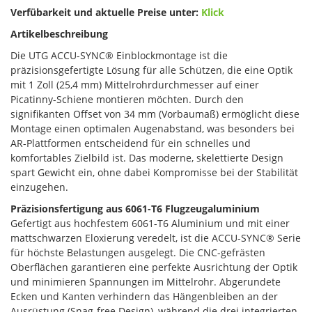
Verfübarkeit und aktuelle Preise unter:
Klick
Artikelbeschreibung
Die UTG ACCU-SYNC® Einblockmontage ist die
präzisionsgefertigte Lösung für alle Schützen, die eine Optik
mit 1 Zoll (25,4 mm) Mittelrohrdurchmesser auf einer
Picatinny-Schiene montieren möchten. Durch den
signifikanten Offset von 34 mm (Vorbaumaß) ermöglicht diese
Montage einen optimalen Augenabstand, was besonders bei
AR-Plattformen entscheidend für ein schnelles und
komfortables Zielbild ist. Das moderne, skelettierte Design
spart Gewicht ein, ohne dabei Kompromisse bei der Stabilität
einzugehen.
Präzisionsfertigung aus 6061-T6 Flugzeugaluminium
Gefertigt aus hochfestem 6061-T6 Aluminium und mit einer
mattschwarzen Eloxierung veredelt, ist die ACCU-SYNC® Serie
für höchste Belastungen ausgelegt. Die CNC-gefrästen
Oberflächen garantieren eine perfekte Ausrichtung der Optik
und minimieren Spannungen im Mittelrohr. Abgerundete
Ecken und Kanten verhindern das Hängenbleiben an der
Ausrüstung (Snag-free Design), während die drei integrierten