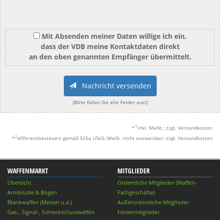
Mit Absenden meiner Daten willige ich ein,
dass der VDB meine Kontaktdaten direkt
an den oben genannten Empfänger übermittelt.
Nachricht versenden
(Bitte füllen Sie alle Felder aus!)
1
*
inkl. MwSt.; zzgl. Versandkosten
2
*
differenzbesteuert gemäß §25a UStG.;MwSt. nicht ausweisbar; zzgl. Versandkosten
WAFFENMARKT
MITGLIEDER
Übersicht
Ordentliche Mitglieder (Waffen-
Armbrüste & Bögen
Fachgeschäfte)
Blankwaffen (Messer u.ä.)
Außerordentliche Mitglieder
Gas-, Signal-, Schreckschusswaffen
Fördermitglieder