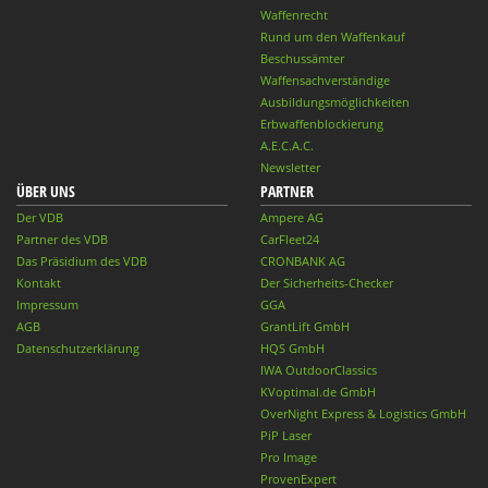
Waffenrecht
Rund um den Waffenkauf
Beschussämter
Waffensachverständige
Ausbildungsmöglichkeiten
Erbwaffenblockierung
A.E.C.A.C.
Newsletter
ÜBER UNS
PARTNER
Der VDB
Ampere AG
Partner des VDB
CarFleet24
Das Präsidium des VDB
CRONBANK AG
Kontakt
Der Sicherheits-Checker
Impressum
GGA
AGB
GrantLift GmbH
Datenschutzerklärung
HQS GmbH
IWA OutdoorClassics
KVoptimal.de GmbH
OverNight Express & Logistics GmbH
PiP Laser
Pro Image
ProvenExpert