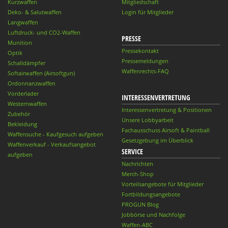
Kurzwaffen
Mitgliedschaft
Deko- & Salutwaffen
Login für Mitglieder
Langwaffen
Luftdruck- und CO2-Waffen
PRESSE
Munition
Pressekontakt
Optik
Pressemeldungen
Schalldämpfer
Waffenrechts-FAQ
Softairwaffen (Airsoftgun)
Ordonnanzwaffen
Vorderlader
INTERESSENVERTRETUNG
Westernwaffen
Interessenvertretung & Positionen
Zubehör
Unsere Lobbyarbeit
Bekleidung
Fachausschuss Airsoft & Paintball
Waffensuche - Kaufgesuch aufgeben
Gesetzgebung im Überblick
Waffenverkauf - Verkaufsangebot
SERVICE
aufgeben
Nachrichten
Merch-Shop
Vorteilsangebote für Mitglieder
Fortbildungsangebote
PROGUN Blog
Jobbörse und Nachfolge
Waffen-ABC