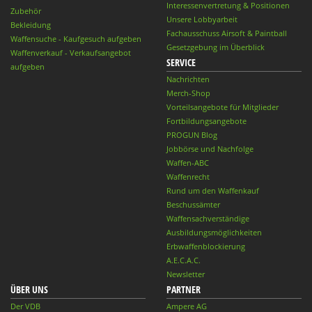
Interessenvertretung & Positionen
Zubehör
Unsere Lobbyarbeit
Bekleidung
Fachausschuss Airsoft & Paintball
Waffensuche - Kaufgesuch aufgeben
Gesetzgebung im Überblick
Waffenverkauf - Verkaufsangebot
SERVICE
aufgeben
Nachrichten
Merch-Shop
Vorteilsangebote für Mitglieder
Fortbildungsangebote
PROGUN Blog
Jobbörse und Nachfolge
Waffen-ABC
Waffenrecht
Rund um den Waffenkauf
Beschussämter
Waffensachverständige
Ausbildungsmöglichkeiten
Erbwaffenblockierung
A.E.C.A.C.
Newsletter
ÜBER UNS
PARTNER
Der VDB
Ampere AG