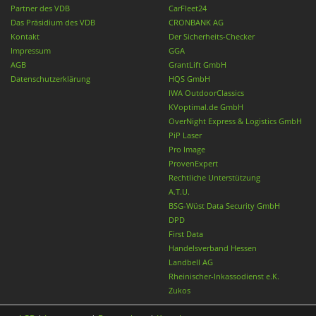
Partner des VDB
CarFleet24
Das Präsidium des VDB
CRONBANK AG
Kontakt
Der Sicherheits-Checker
Impressum
GGA
AGB
GrantLift GmbH
Datenschutzerklärung
HQS GmbH
IWA OutdoorClassics
KVoptimal.de GmbH
OverNight Express & Logistics GmbH
PiP Laser
Pro Image
ProvenExpert
Rechtliche Unterstützung
A.T.U.
BSG-Wüst Data Security GmbH
DPD
First Data
Handelsverband Hessen
Landbell AG
Rheinischer-Inkassodienst e.K.
Zukos