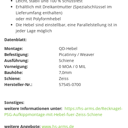
Leicht, stabil und 100 % schussfest
Erhältlich mit Dreikantmutter (Spezialschlüssel im
Lieferumfang enthalten)
oder mit Polyformhebel
Die Hebel sind einstellbar, eine Parallelstellung ist in
jeder Lage möglich
Datenblatt:
Montage:
QD-Hebel
Befestigung:
Picatinny / Weaver
Ausführung:
Schiene
Vorneigung:
0 MOA / 0 MIL
Bauhöhe:
7,0mm
Schiene:
Zeiss
Hersteller-Nr.:
57545-0700
Sonstiges:
weitere Informationen unter:
https://hs-arms.de/Recknagel-
PSG-Aufkippmontage-mit-Hebel-fuer-Zeiss-Schiene
weitere Angebote:
www.hs-arms.de