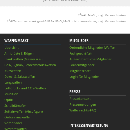
(Bitte füllen Sie alle Felder aus!)
1
*
inkl. MwSt.; zzgl. Versandkosten
2
*
differenzbesteuert gemäß §25a UStG.;MwSt. nicht ausweisbar; zzgl. Versandkosten
WAFFENMARKT
MITGLIEDER
Übersicht
Ordentliche Mitglieder (Waffen-
Armbrüste & Bögen
Fachgeschäfte)
Blankwaffen (Messer u.ä.)
Außerordentliche Mitglieder
Gas-, Signal-, Schreckschusswaffen
Fördermitglieder
Kurzwaffen
Mitgliedschaft
Deko- & Salutwaffen
Login für Mitglieder
Langwaffen
Luftdruck- und CO2-Waffen
PRESSE
Munition
Pressekontakt
Optik
Pressemeldungen
Schalldämpfer
Waffenrechts-FAQ
Softairwaffen (Airsoftgun)
Ordonnanzwaffen
Vorderlader
INTERESSENVERTRETUNG
Westernwaffen