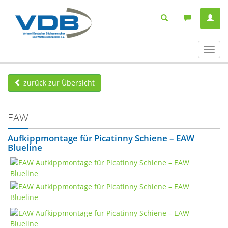
Navig
ein-/
zurück zur Übersicht
EAW
Aufkippmontage für Picatinny Schiene – EAW
Blueline