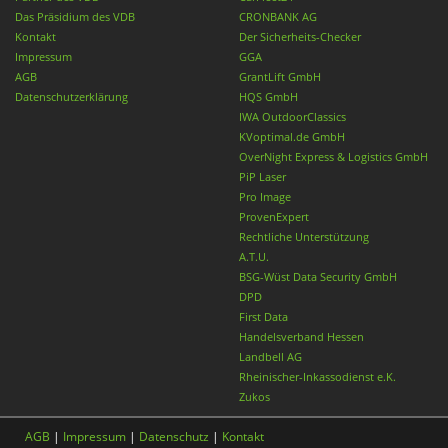
Das Präsidium des VDB
CRONBANK AG
Kontakt
Der Sicherheits-Checker
Impressum
GGA
AGB
GrantLift GmbH
Datenschutzerklärung
HQS GmbH
IWA OutdoorClassics
KVoptimal.de GmbH
OverNight Express & Logistics GmbH
PiP Laser
Pro Image
ProvenExpert
Rechtliche Unterstützung
A.T.U.
BSG-Wüst Data Security GmbH
DPD
First Data
Handelsverband Hessen
Landbell AG
Rheinischer-Inkassodienst e.K.
Zukos
AGB
|
Impressum
|
Datenschutz
|
Kontakt