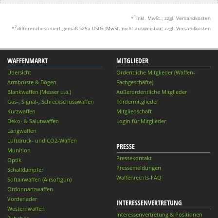
1
*
inkl. MwSt.; zzgl. Versandkosten
2
*
differenzbesteuert gemäß §25a UStG.;MwSt. nicht ausweisbar; zzgl. Versandkosten
WAFFENMARKT
MITGLIEDER
Übersicht
Ordentliche Mitglieder (Waffen-
Armbrüste & Bögen
Fachgeschäfte)
Blankwaffen (Messer u.ä.)
Außerordentliche Mitglieder
Gas-, Signal-, Schreckschusswaffen
Fördermitglieder
Kurzwaffen
Mitgliedschaft
Deko- & Salutwaffen
Login für Mitglieder
Langwaffen
Luftdruck- und CO2-Waffen
PRESSE
Munition
Pressekontakt
Optik
Pressemeldungen
Schalldämpfer
Waffenrechts-FAQ
Softairwaffen (Airsoftgun)
Ordonnanzwaffen
Vorderlader
INTERESSENVERTRETUNG
Westernwaffen
Interessenvertretung & Positionen