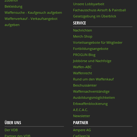
Zubehör
Unsere Lobbyarbeit
Bekleidung
Fachausschuss Airsoft & Paintball
Waffensuche - Kaufgesuch aufgeben
Gesetzgebung im Überblick
Waffenverkauf - Verkaufsangebot
SERVICE
aufgeben
Nachrichten
Merch-Shop
Vorteilsangebote für Mitglieder
Fortbildungsangebote
PROGUN Blog
Jobbörse und Nachfolge
Waffen-ABC
Waffenrecht
Rund um den Waffenkauf
Beschussämter
Waffensachverständige
Ausbildungsmöglichkeiten
Erbwaffenblockierung
A.E.C.A.C.
Newsletter
ÜBER UNS
PARTNER
Der VDB
Ampere AG
Partner des VDB
CarFleet24