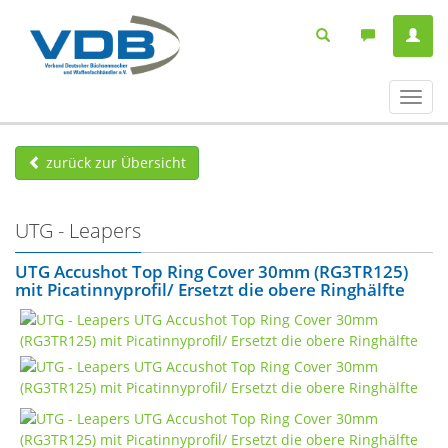
Navig
ein-/
zurück zur Übersicht
UTG - Leapers
UTG Accushot Top Ring Cover 30mm (RG3TR125)
mit Picatinnyprofil/ Ersetzt die obere Ringhälfte