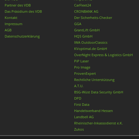
Partner des VDB
CarFleet24
Das Präsidium des VDB
CRONBANK AG
Kontakt
Der Sicherheits-Checker
Impressum
GGA
AGB
GrantLift GmbH
Datenschutzerklärung
HQS GmbH
IWA OutdoorClassics
KVoptimal.de GmbH
OverNight Express & Logistics GmbH
PiP Laser
Pro Image
ProvenExpert
Rechtliche Unterstützung
A.T.U.
BSG-Wüst Data Security GmbH
DPD
First Data
Handelsverband Hessen
Landbell AG
Rheinischer-Inkassodienst e.K.
Zukos