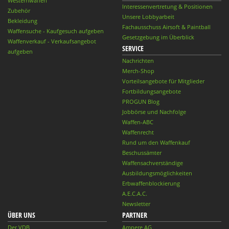
Westernwaffen
Interessenvertretung & Positionen
Zubehör
Unsere Lobbyarbeit
Bekleidung
Fachausschuss Airsoft & Paintball
Waffensuche - Kaufgesuch aufgeben
Gesetzgebung im Überblick
Waffenverkauf - Verkaufsangebot
SERVICE
aufgeben
Nachrichten
Merch-Shop
Vorteilsangebote für Mitglieder
Fortbildungsangebote
PROGUN Blog
Jobbörse und Nachfolge
Waffen-ABC
Waffenrecht
Rund um den Waffenkauf
Beschussämter
Waffensachverständige
Ausbildungsmöglichkeiten
Erbwaffenblockierung
A.E.C.A.C.
Newsletter
ÜBER UNS
PARTNER
Der VDB
Ampere AG