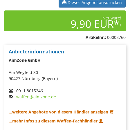
Dieses Angebot ausdrucken
Neuware!
9,90 EUR*
1
Artikelnr.:
00008760
Anbieterinformationen
AimZone GmbH
Am Wegfeld 30
90427 Nürnberg (Bayern)
0911 8015246
waffen@aimzone.de
...weitere Angebote von diesem Händler anzeigen
...mehr Infos zu diesem Waffen-Fachhändler