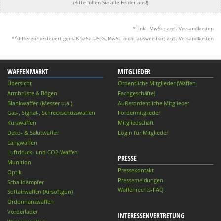
(Bitte füllen Sie alle Felder aus!)
1
*
inkl. MwSt.; zzgl. Versandkosten
2
*
differenzbesteuert gemäß §25a UStG.;MwSt. nicht ausweisbar; zzgl. Versandkosten
WAFFENMARKT
MITGLIEDER
Übersicht
Ordentliche Mitglieder (Waffen-
Armbrüste & Bögen
Fachgeschäfte)
Blankwaffen (Messer u.ä.)
Außerordentliche Mitglieder
Gas-, Signal-, Schreckschusswaffen
Fördermitglieder
Kurzwaffen
Mitgliedschaft
Deko- & Salutwaffen
Login für Mitglieder
Langwaffen
Luftdruck- und CO2-Waffen
PRESSE
Munition
Pressekontakt
Optik
Pressemeldungen
Schalldämpfer
Waffenrechts-FAQ
Softairwaffen (Airsoftgun)
Ordonnanzwaffen
Vorderlader
INTERESSENVERTRETUNG