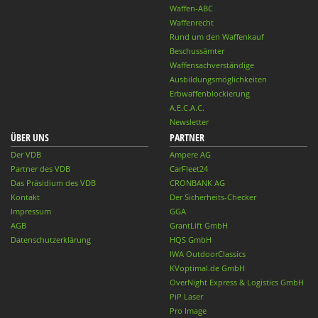
Waffen-ABC
Waffenrecht
Rund um den Waffenkauf
Beschussämter
Waffensachverständige
Ausbildungsmöglichkeiten
Erbwaffenblockierung
A.E.C.A.C.
Newsletter
ÜBER UNS
PARTNER
Der VDB
Ampere AG
Partner des VDB
CarFleet24
Das Präsidium des VDB
CRONBANK AG
Kontakt
Der Sicherheits-Checker
Impressum
GGA
AGB
GrantLift GmbH
Datenschutzerklärung
HQS GmbH
IWA OutdoorClassics
KVoptimal.de GmbH
OverNight Express & Logistics GmbH
PiP Laser
Pro Image