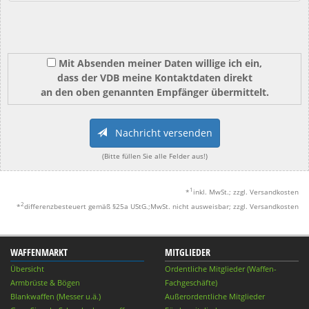
Mit Absenden meiner Daten willige ich ein,
dass der VDB meine Kontaktdaten direkt
an den oben genannten Empfänger übermittelt.
Nachricht versenden
(Bitte füllen Sie alle Felder aus!)
1
*
inkl. MwSt.; zzgl. Versandkosten
2
*
differenzbesteuert gemäß §25a UStG.;MwSt. nicht ausweisbar; zzgl. Versandkosten
WAFFENMARKT
MITGLIEDER
Übersicht
Ordentliche Mitglieder (Waffen-
Armbrüste & Bögen
Fachgeschäfte)
Blankwaffen (Messer u.ä.)
Außerordentliche Mitglieder