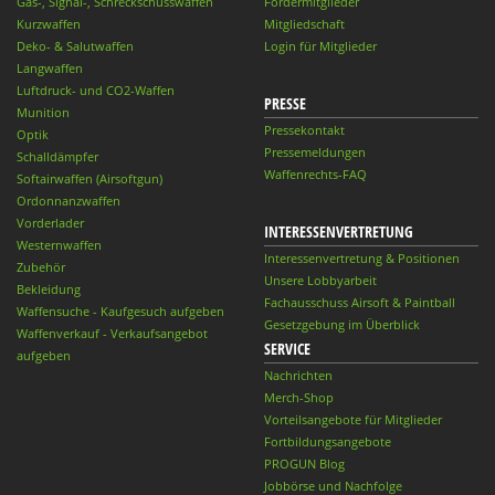
Gas-, Signal-, Schreckschusswaffen
Fördermitglieder
Kurzwaffen
Mitgliedschaft
Deko- & Salutwaffen
Login für Mitglieder
Langwaffen
Luftdruck- und CO2-Waffen
PRESSE
Munition
Pressekontakt
Optik
Pressemeldungen
Schalldämpfer
Waffenrechts-FAQ
Softairwaffen (Airsoftgun)
Ordonnanzwaffen
Vorderlader
INTERESSENVERTRETUNG
Westernwaffen
Interessenvertretung & Positionen
Zubehör
Unsere Lobbyarbeit
Bekleidung
Fachausschuss Airsoft & Paintball
Waffensuche - Kaufgesuch aufgeben
Gesetzgebung im Überblick
Waffenverkauf - Verkaufsangebot
SERVICE
aufgeben
Nachrichten
Merch-Shop
Vorteilsangebote für Mitglieder
Fortbildungsangebote
PROGUN Blog
Jobbörse und Nachfolge