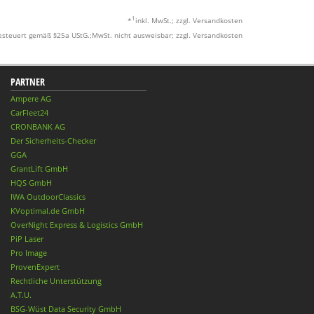
1
*
inkl. MwSt.; zzgl. Versandkosten
esteuert gemäß §25a UStG.;MwSt. nicht ausweisbar; zzgl. Versandkosten
PARTNER
Ampere AG
CarFleet24
CRONBANK AG
Der Sicherheits-Checker
GGA
GrantLift GmbH
HQS GmbH
IWA OutdoorClassics
KVoptimal.de GmbH
OverNight Express & Logistics GmbH
PiP Laser
Pro Image
ProvenExpert
Rechtliche Unterstützung
A.T.U.
BSG-Wüst Data Security GmbH