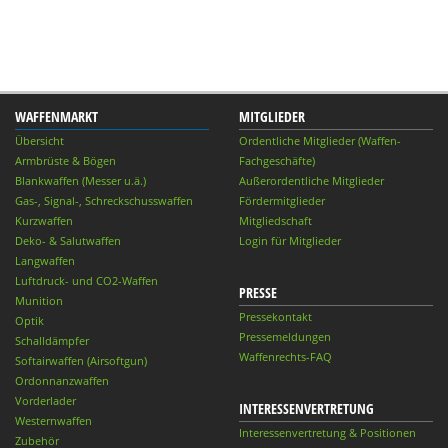
WAFFENMARKT
MITGLIEDER
Übersicht
Ordentliche Mitglieder (Waffen-
Armbrüste & Bögen
Fachgeschäfte)
Blankwaffen (Messer u.ä.)
Außerordentliche Mitglieder
Gas-, Signal-, Schreckschusswaffen
Fördermitglieder
Kurzwaffen
Mitgliedschaft
Deko- & Salutwaffen
Login für Mitglieder
Langwaffen
Luftdruck- und CO2-Waffen
PRESSE
Munition
Pressekontakt
Optik
Pressemeldungen
Schalldämpfer
Waffenrechts-FAQ
Softairwaffen (Airsoftgun)
Ordonnanzwaffen
Vorderlader
INTERESSENVERTRETUNG
Westernwaffen
Interessenvertretung & Positionen
Zubehör