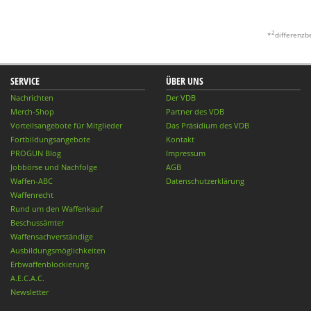
2
*
differenzb
SERVICE
ÜBER UNS
Nachrichten
Der VDB
Merch-Shop
Partner des VDB
Vorteilsangebote für Mitglieder
Das Präsidium des VDB
Fortbildungsangebote
Kontakt
PROGUN Blog
Impressum
Jobbörse und Nachfolge
AGB
Waffen-ABC
Datenschutzerklärung
Waffenrecht
Rund um den Waffenkauf
Beschussämter
Waffensachverständige
Ausbildungsmöglichkeiten
Erbwaffenblockierung
A.E.C.A.C.
Newsletter