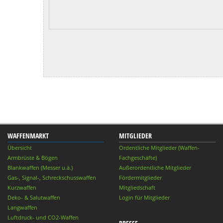
WAFFENMARKT
MITGLIEDER
Übersicht
Ordentliche Mitglieder (Waffen-
Armbrüste & Bögen
Fachgeschäfte)
Blankwaffen (Messer u.ä.)
Außerordentliche Mitglieder
Gas-, Signal-, Schreckschusswaffen
Fördermitglieder
Kurzwaffen
Mitgliedschaft
Deko- & Salutwaffen
Login für Mitglieder
Langwaffen
Luftdruck- und CO2-Waffen