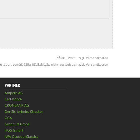
1
*
inkl. MwSt.; zzgl. Versandkosten
esteuert gemäß §25a UStG.;MwSt. nicht ausweisbar; zzgl. Versandkosten
PARTNER
Ampere AG
CarFleet24
CRONBANK AG
Der Sicherheits-Checker
GGA
GrantLift GmbH
HQS GmbH
IWA OutdoorClassics