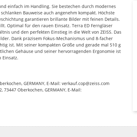
g und einfach im Handling. Sie bestechen durch modernes
der schlanken Bauweise auch angenehm kompakt. Höchste
chichtung garantieren brillante Bilder mit feinen Details.
üllt. Optimal für den rauen Einsatz. Terra ED Ferngläser
ltnis und den perfekten Einstieg in die Welt von ZEISS. Das
 Bilder. Dank präzisem Fokus-Mechanismus und 8-facher
htig ist. Mit seiner kompakten Größe und gerade mal 510 g
stlichen Gehäuse und seiner hervorragenden Ergonomie ist
 Einsatz.
47 Oberkochen, GERMANY, E-Mail: verkauf.cop@zeiss.com
. 22, 73447 Oberkochen, GERMANY, E-Mail: