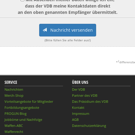
dass der VDB meine Kontaktdaten direkt
an den oben genannten Empfänger übermittelt.
Nachricht versenden
(Bitte füllen Sie alle Felder aus!)
2
*
differenzb
SERVICE
ÜBER UNS
Nachrichten
Der VDB
Merch-Shop
Partner des VDB
Vorteilsangebote für Mitglieder
Das Präsidium des VDB
Fortbildungsangebote
Kontakt
PROGUN Blog
Impressum
Jobbörse und Nachfolge
AGB
Waffen-ABC
Datenschutzerklärung
Waffenrecht