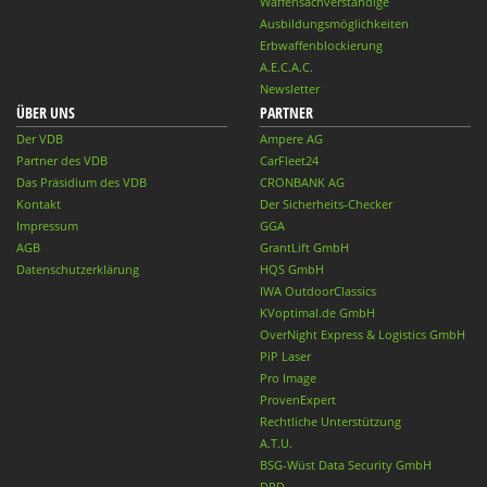
Waffensachverständige
Ausbildungsmöglichkeiten
Erbwaffenblockierung
A.E.C.A.C.
Newsletter
ÜBER UNS
PARTNER
Der VDB
Ampere AG
Partner des VDB
CarFleet24
Das Präsidium des VDB
CRONBANK AG
Kontakt
Der Sicherheits-Checker
Impressum
GGA
AGB
GrantLift GmbH
Datenschutzerklärung
HQS GmbH
IWA OutdoorClassics
KVoptimal.de GmbH
OverNight Express & Logistics GmbH
PiP Laser
Pro Image
ProvenExpert
Rechtliche Unterstützung
A.T.U.
BSG-Wüst Data Security GmbH
DPD