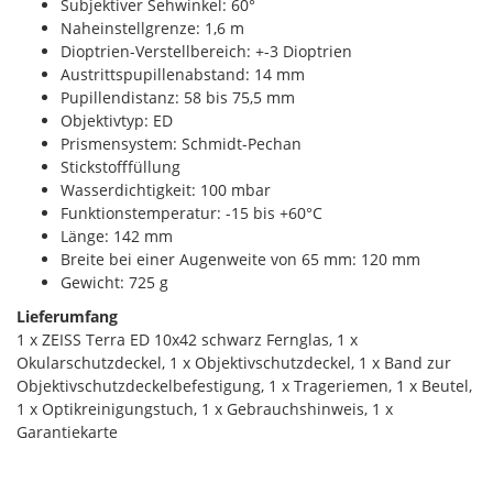
Subjektiver Sehwinkel: 60°
Naheinstellgrenze: 1,6 m
Dioptrien-Verstellbereich: +-3 Dioptrien
Austrittspupillenabstand: 14 mm
Pupillendistanz: 58 bis 75,5 mm
Objektivtyp: ED
Prismensystem: Schmidt-Pechan
Stickstofffüllung
Wasserdichtigkeit: 100 mbar
Funktionstemperatur: -15 bis +60°C
Länge: 142 mm
Breite bei einer Augenweite von 65 mm: 120 mm
Gewicht: 725 g
Lieferumfang
1 x ZEISS Terra ED 10x42 schwarz Fernglas, 1 x
Okularschutzdeckel, 1 x Objektivschutzdeckel, 1 x Band zur
Objektivschutzdeckelbefestigung, 1 x Trageriemen, 1 x Beutel,
1 x Optikreinigungstuch, 1 x Gebrauchshinweis, 1 x
Garantiekarte