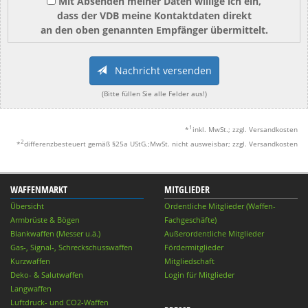
Mit Absenden meiner Daten willige ich ein,
dass der VDB meine Kontaktdaten direkt
an den oben genannten Empfänger übermittelt.
Nachricht versenden
(Bitte füllen Sie alle Felder aus!)
1
*
inkl. MwSt.; zzgl. Versandkosten
2
*
differenzbesteuert gemäß §25a UStG.;MwSt. nicht ausweisbar; zzgl. Versandkosten
WAFFENMARKT
MITGLIEDER
Übersicht
Ordentliche Mitglieder (Waffen-
Armbrüste & Bögen
Fachgeschäfte)
Blankwaffen (Messer u.ä.)
Außerordentliche Mitglieder
Gas-, Signal-, Schreckschusswaffen
Fördermitglieder
Kurzwaffen
Mitgliedschaft
Deko- & Salutwaffen
Login für Mitglieder
Langwaffen
Luftdruck- und CO2-Waffen