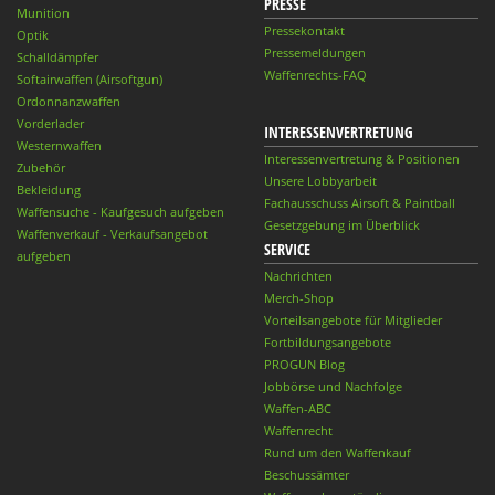
PRESSE
Munition
Pressekontakt
Optik
Pressemeldungen
Schalldämpfer
Waffenrechts-FAQ
Softairwaffen (Airsoftgun)
Ordonnanzwaffen
Vorderlader
INTERESSENVERTRETUNG
Westernwaffen
Interessenvertretung & Positionen
Zubehör
Unsere Lobbyarbeit
Bekleidung
Fachausschuss Airsoft & Paintball
Waffensuche - Kaufgesuch aufgeben
Gesetzgebung im Überblick
Waffenverkauf - Verkaufsangebot
SERVICE
aufgeben
Nachrichten
Merch-Shop
Vorteilsangebote für Mitglieder
Fortbildungsangebote
PROGUN Blog
Jobbörse und Nachfolge
Waffen-ABC
Waffenrecht
Rund um den Waffenkauf
Beschussämter