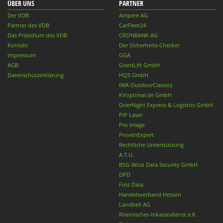
ÜBER UNS
PARTNER
Der VDB
Ampere AG
Partner des VDB
CarFleet24
Das Präsidium des VDB
CRONBANK AG
Kontakt
Der Sicherheits-Checker
Impressum
GGA
AGB
GrantLift GmbH
Datenschutzerklärung
HQS GmbH
IWA OutdoorClassics
KVoptimal.de GmbH
OverNight Express & Logistics GmbH
PiP Laser
Pro Image
ProvenExpert
Rechtliche Unterstützung
A.T.U.
BSG-Wüst Data Security GmbH
DPD
First Data
Handelsverband Hessen
Landbell AG
Rheinischer-Inkassodienst e.K.