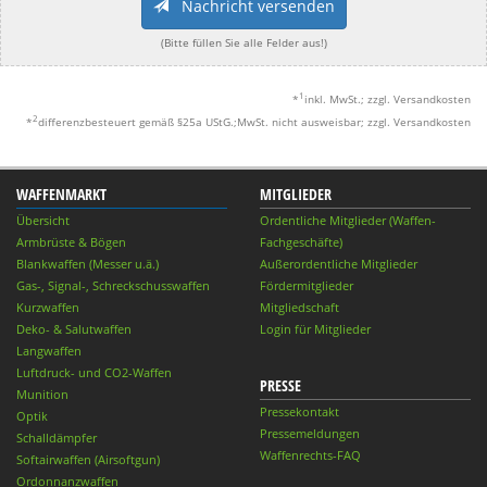
Nachricht versenden
(Bitte füllen Sie alle Felder aus!)
1
*
inkl. MwSt.; zzgl. Versandkosten
2
*
differenzbesteuert gemäß §25a UStG.;MwSt. nicht ausweisbar; zzgl. Versandkosten
WAFFENMARKT
MITGLIEDER
Übersicht
Ordentliche Mitglieder (Waffen-
Armbrüste & Bögen
Fachgeschäfte)
Blankwaffen (Messer u.ä.)
Außerordentliche Mitglieder
Gas-, Signal-, Schreckschusswaffen
Fördermitglieder
Kurzwaffen
Mitgliedschaft
Deko- & Salutwaffen
Login für Mitglieder
Langwaffen
Luftdruck- und CO2-Waffen
PRESSE
Munition
Pressekontakt
Optik
Pressemeldungen
Schalldämpfer
Waffenrechts-FAQ
Softairwaffen (Airsoftgun)
Ordonnanzwaffen