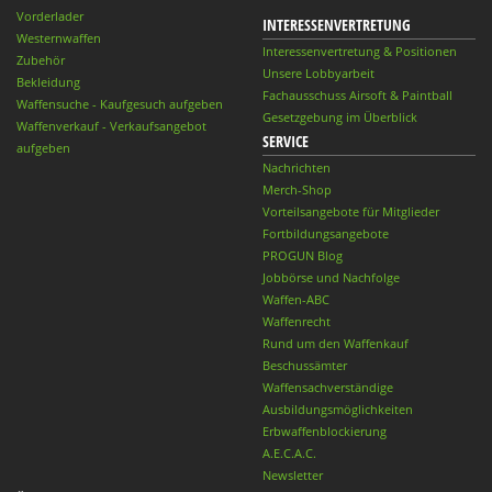
Vorderlader
INTERESSENVERTRETUNG
Westernwaffen
Interessenvertretung & Positionen
Zubehör
Unsere Lobbyarbeit
Bekleidung
Fachausschuss Airsoft & Paintball
Waffensuche - Kaufgesuch aufgeben
Gesetzgebung im Überblick
Waffenverkauf - Verkaufsangebot
SERVICE
aufgeben
Nachrichten
Merch-Shop
Vorteilsangebote für Mitglieder
Fortbildungsangebote
PROGUN Blog
Jobbörse und Nachfolge
Waffen-ABC
Waffenrecht
Rund um den Waffenkauf
Beschussämter
Waffensachverständige
Ausbildungsmöglichkeiten
Erbwaffenblockierung
A.E.C.A.C.
Newsletter