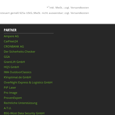
1
*
inkl. MwSt.; zzgl. Versandkosten
esteuert gemäß §25a UStG.;MwSt. nicht ausweisbar; zzgl. Versandkosten
PARTNER
Ampere AG
CarFleet24
CRONBANK AG
Der Sicherheits-Checker
GGA
GrantLift GmbH
HQS GmbH
IWA OutdoorClassics
KVoptimal.de GmbH
OverNight Express & Logistics GmbH
PiP Laser
Pro Image
ProvenExpert
Rechtliche Unterstützung
A.T.U.
BSG-Wüst Data Security GmbH