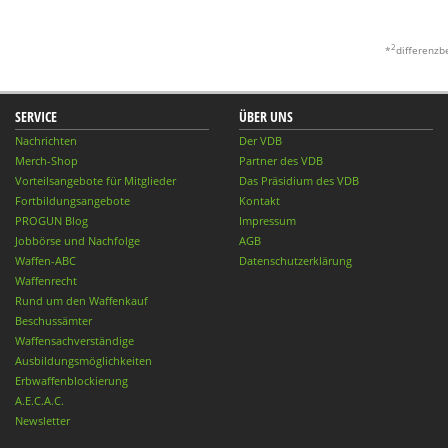
2
*
differenzb
SERVICE
ÜBER UNS
Nachrichten
Der VDB
Merch-Shop
Partner des VDB
Vorteilsangebote für Mitglieder
Das Präsidium des VDB
Fortbildungsangebote
Kontakt
PROGUN Blog
Impressum
Jobbörse und Nachfolge
AGB
Waffen-ABC
Datenschutzerklärung
Waffenrecht
Rund um den Waffenkauf
Beschussämter
Waffensachverständige
Ausbildungsmöglichkeiten
Erbwaffenblockierung
A.E.C.A.C.
Newsletter