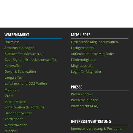
WAFFENMARKT
MITGLIEDER
Übersicht
Ordentliche Mitglieder (Waffen-
Armbrüste & Bögen
Fachgeschäfte)
Blankwaffen (Messer u.ä.)
Außerordentliche Mitglieder
Gas-, Signal-, Schreckschusswaffen
Fördermitglieder
Kurzwaffen
Mitgliedschaft
Deko- & Salutwaffen
Login für Mitglieder
Langwaffen
Luftdruck- und CO2-Waffen
PRESSE
Munition
Pressekontakt
Optik
Pressemeldungen
Schalldämpfer
Waffenrechts-FAQ
Softairwaffen (Airsoftgun)
Ordonnanzwaffen
Vorderlader
INTERESSENVERTRETUNG
Westernwaffen
Interessenvertretung & Positionen
Zubehör