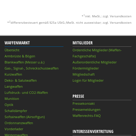
1
*
inkl. MwSt.; zzgl. Versandkosten
2
*
differenzbesteuert gemäß §25a UStG.;MwSt. nicht ausweisbar; zzgl. Versandkosten
WAFFENMARKT
MITGLIEDER
Übersicht
Ordentliche Mitglieder (Waffen-
Armbrüste & Bögen
Fachgeschäfte)
Blankwaffen (Messer u.ä.)
Außerordentliche Mitglieder
Gas-, Signal-, Schreckschusswaffen
Fördermitglieder
Kurzwaffen
Mitgliedschaft
Deko- & Salutwaffen
Login für Mitglieder
Langwaffen
Luftdruck- und CO2-Waffen
PRESSE
Munition
Pressekontakt
Optik
Pressemeldungen
Schalldämpfer
Waffenrechts-FAQ
Softairwaffen (Airsoftgun)
Ordonnanzwaffen
Vorderlader
INTERESSENVERTRETUNG
Westernwaffen