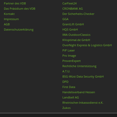
Partner des VDB
CarFleet24
Das Präsidium des VDB
CRONBANK AG
Kontakt
Der Sicherheits-Checker
Impressum
GGA
AGB
GrantLift GmbH
Datenschutzerklärung
HQS GmbH
IWA OutdoorClassics
KVoptimal.de GmbH
OverNight Express & Logistics GmbH
PiP Laser
Pro Image
ProvenExpert
Rechtliche Unterstützung
A.T.U.
BSG-Wüst Data Security GmbH
DPD
First Data
Handelsverband Hessen
Landbell AG
Rheinischer-Inkassodienst e.K.
Zukos