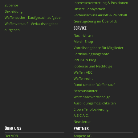
Interessenvertretung & Positionen
Zubehör
Unsere Lobbyarbeit
Bekleidung
Fachausschuss Airsoft & Paintball
Waffensuche - Kaufgesuch aufgeben
Gesetzgebung im Überblick
Waffenverkauf - Verkaufsangebot
SERVICE
aufgeben
Nachrichten
Merch-Shop
Vorteilsangebote für Mitglieder
Fortbildungsangebote
PROGUN Blog
Jobbörse und Nachfolge
Waffen-ABC
Waffenrecht
Rund um den Waffenkauf
Beschussämter
Waffensachverständige
Ausbildungsmöglichkeiten
Erbwaffenblockierung
A.E.C.A.C.
Newsletter
ÜBER UNS
PARTNER
Der VDB
Ampere AG