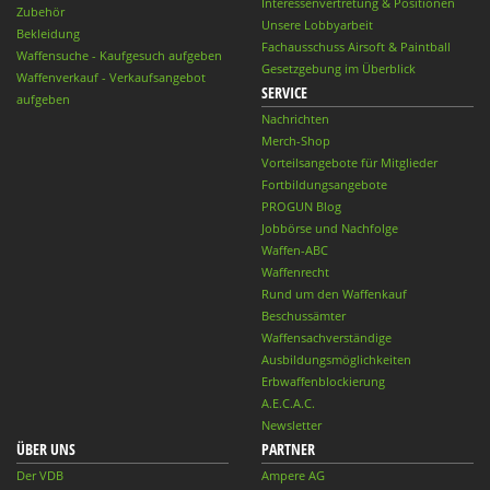
Interessenvertretung & Positionen
Zubehör
Unsere Lobbyarbeit
Bekleidung
Fachausschuss Airsoft & Paintball
Waffensuche - Kaufgesuch aufgeben
Gesetzgebung im Überblick
Waffenverkauf - Verkaufsangebot
SERVICE
aufgeben
Nachrichten
Merch-Shop
Vorteilsangebote für Mitglieder
Fortbildungsangebote
PROGUN Blog
Jobbörse und Nachfolge
Waffen-ABC
Waffenrecht
Rund um den Waffenkauf
Beschussämter
Waffensachverständige
Ausbildungsmöglichkeiten
Erbwaffenblockierung
A.E.C.A.C.
Newsletter
ÜBER UNS
PARTNER
Der VDB
Ampere AG