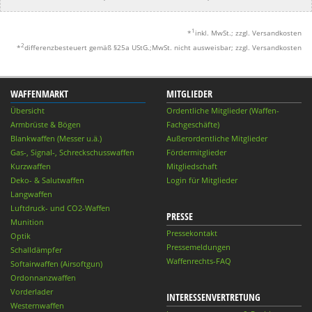
1
*
inkl. MwSt.; zzgl. Versandkosten
2
*
differenzbesteuert gemäß §25a UStG.;MwSt. nicht ausweisbar; zzgl. Versandkosten
WAFFENMARKT
MITGLIEDER
Übersicht
Ordentliche Mitglieder (Waffen-
Armbrüste & Bögen
Fachgeschäfte)
Blankwaffen (Messer u.ä.)
Außerordentliche Mitglieder
Gas-, Signal-, Schreckschusswaffen
Fördermitglieder
Kurzwaffen
Mitgliedschaft
Deko- & Salutwaffen
Login für Mitglieder
Langwaffen
Luftdruck- und CO2-Waffen
PRESSE
Munition
Pressekontakt
Optik
Pressemeldungen
Schalldämpfer
Waffenrechts-FAQ
Softairwaffen (Airsoftgun)
Ordonnanzwaffen
Vorderlader
INTERESSENVERTRETUNG
Westernwaffen