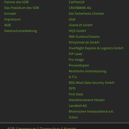
Partner des VDB
CarFleet24
Das Präsidium des VDB
CRONBANK AG
Kontakt
Der Sicherheits-Checker
Impressum
GGA
AGB
GrantLift GmbH
Datenschutzerklärung
HQS GmbH
IWA OutdoorClassics
KVoptimal.de GmbH
OverNight Express & Logistics GmbH
PiP Laser
Pro Image
ProvenExpert
Rechtliche Unterstützung
A.T.U.
BSG-Wüst Data Security GmbH
DPD
First Data
Handelsverband Hessen
Landbell AG
Rheinischer-Inkassodienst e.K.
Zukos
AGB
|
Impressum
|
Datenschutz
|
Kontakt