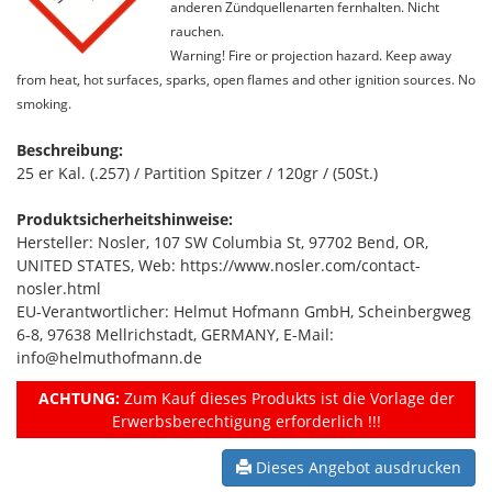
anderen Zündquellenarten fernhalten. Nicht
rauchen.
Warning! Fire or projection hazard. Keep away
from heat, hot surfaces, sparks, open flames and other ignition sources. No
smoking.
Beschreibung:
25 er Kal. (.257) / Partition Spitzer / 120gr / (50St.)
Produktsicherheitshinweise:
Hersteller: Nosler, 107 SW Columbia St, 97702 Bend, OR,
UNITED STATES, Web: https://www.nosler.com/contact-
nosler.html
EU-Verantwortlicher: Helmut Hofmann GmbH, Scheinbergweg
6-8, 97638 Mellrichstadt, GERMANY, E-Mail:
info@helmuthofmann.de
ACHTUNG:
Zum Kauf dieses Produkts ist die Vorlage der
Erwerbsberechtigung erforderlich !!!
Dieses Angebot ausdrucken