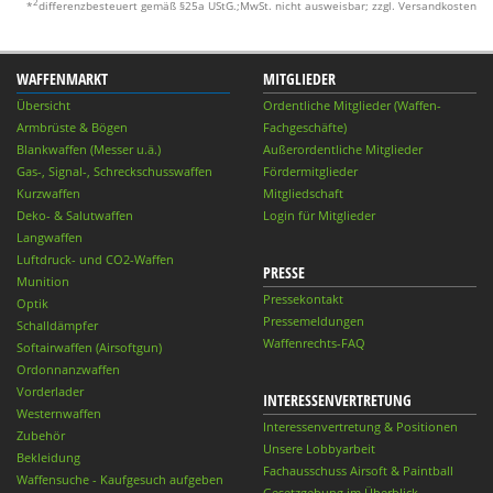
2
*
differenzbesteuert gemäß §25a UStG.;MwSt. nicht ausweisbar; zzgl. Versandkosten
WAFFENMARKT
MITGLIEDER
Übersicht
Ordentliche Mitglieder (Waffen-
Armbrüste & Bögen
Fachgeschäfte)
Blankwaffen (Messer u.ä.)
Außerordentliche Mitglieder
Gas-, Signal-, Schreckschusswaffen
Fördermitglieder
Kurzwaffen
Mitgliedschaft
Deko- & Salutwaffen
Login für Mitglieder
Langwaffen
Luftdruck- und CO2-Waffen
PRESSE
Munition
Pressekontakt
Optik
Pressemeldungen
Schalldämpfer
Waffenrechts-FAQ
Softairwaffen (Airsoftgun)
Ordonnanzwaffen
Vorderlader
INTERESSENVERTRETUNG
Westernwaffen
Interessenvertretung & Positionen
Zubehör
Unsere Lobbyarbeit
Bekleidung
Fachausschuss Airsoft & Paintball
Waffensuche - Kaufgesuch aufgeben
Gesetzgebung im Überblick