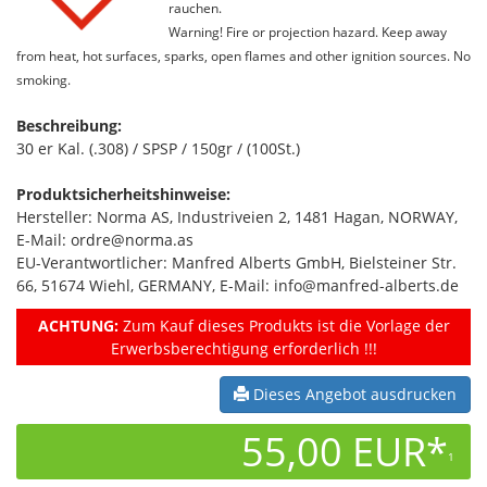
rauchen.
Warning! Fire or projection hazard. Keep away
from heat, hot surfaces, sparks, open flames and other ignition sources. No
smoking.
Beschreibung:
30 er Kal. (.308) / SPSP / 150gr / (100St.)
Produktsicherheitshinweise:
Hersteller: Norma AS, Industriveien 2, 1481 Hagan, NORWAY,
E-Mail: ordre@norma.as
EU-Verantwortlicher: Manfred Alberts GmbH, Bielsteiner Str.
66, 51674 Wiehl, GERMANY, E-Mail: info@manfred-alberts.de
ACHTUNG:
Zum Kauf dieses Produkts ist die Vorlage der
Erwerbsberechtigung erforderlich !!!
Dieses Angebot ausdrucken
55,00 EUR*
1