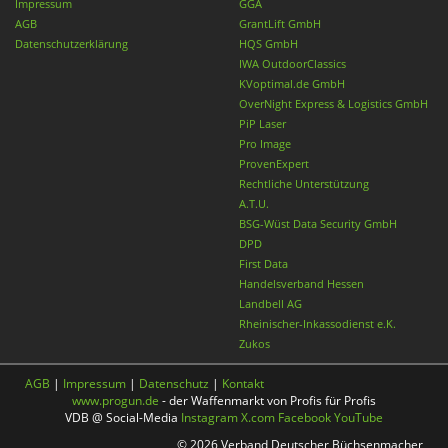
Impressum
GGA
AGB
GrantLift GmbH
Datenschutzerklärung
HQS GmbH
IWA OutdoorClassics
KVoptimal.de GmbH
OverNight Express & Logistics GmbH
PiP Laser
Pro Image
ProvenExpert
Rechtliche Unterstützung
A.T.U.
BSG-Wüst Data Security GmbH
DPD
First Data
Handelsverband Hessen
Landbell AG
Rheinischer-Inkassodienst e.K.
Zukos
AGB
|
Impressum
|
Datenschutz
|
Kontakt
www.progun.de
- der Waffenmarkt von Profis für Profis
VDB @ Social-Media
Instagram
X.com
Facebook
YouTube
© 2026 Verband Deutscher Büchsenmacher