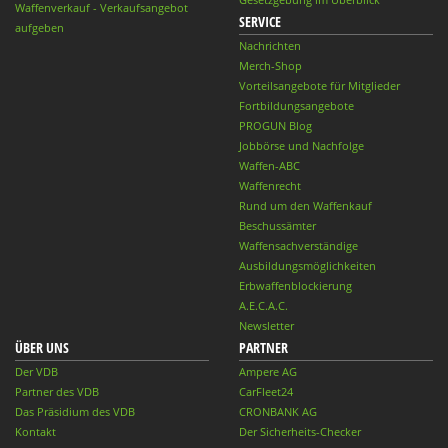
Waffenverkauf - Verkaufsangebot
SERVICE
aufgeben
Nachrichten
Merch-Shop
Vorteilsangebote für Mitglieder
Fortbildungsangebote
PROGUN Blog
Jobbörse und Nachfolge
Waffen-ABC
Waffenrecht
Rund um den Waffenkauf
Beschussämter
Waffensachverständige
Ausbildungsmöglichkeiten
Erbwaffenblockierung
A.E.C.A.C.
Newsletter
ÜBER UNS
PARTNER
Der VDB
Ampere AG
Partner des VDB
CarFleet24
Das Präsidium des VDB
CRONBANK AG
Kontakt
Der Sicherheits-Checker