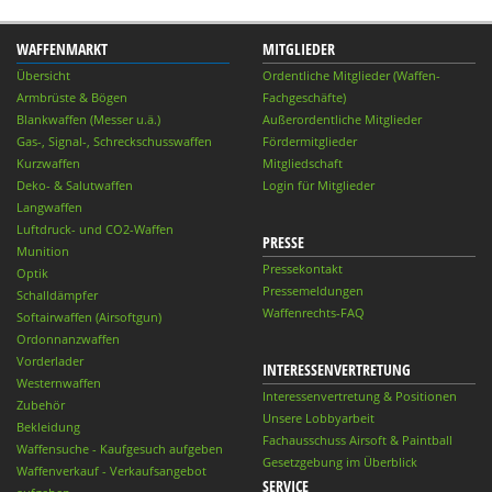
WAFFENMARKT
MITGLIEDER
Übersicht
Ordentliche Mitglieder (Waffen-
Armbrüste & Bögen
Fachgeschäfte)
Blankwaffen (Messer u.ä.)
Außerordentliche Mitglieder
Gas-, Signal-, Schreckschusswaffen
Fördermitglieder
Kurzwaffen
Mitgliedschaft
Deko- & Salutwaffen
Login für Mitglieder
Langwaffen
Luftdruck- und CO2-Waffen
PRESSE
Munition
Pressekontakt
Optik
Pressemeldungen
Schalldämpfer
Waffenrechts-FAQ
Softairwaffen (Airsoftgun)
Ordonnanzwaffen
Vorderlader
INTERESSENVERTRETUNG
Westernwaffen
Interessenvertretung & Positionen
Zubehör
Unsere Lobbyarbeit
Bekleidung
Fachausschuss Airsoft & Paintball
Waffensuche - Kaufgesuch aufgeben
Gesetzgebung im Überblick
Waffenverkauf - Verkaufsangebot
SERVICE