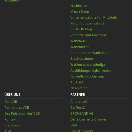
aufgeben
Nachrichten
Merch-Shop
Vorteilsangebote für Mitglieder
Fortbildungsangebote
PROGUN Blog
Jobbörse und Nachfolge
Waffen-ABC
Waffenrecht
Rund um den Waffenkauf
Beschussämter
Waffensachverständige
Ausbildungsmöglichkeiten
Erbwaffenblockierung
A.E.C.A.C.
Newsletter
ÜBER UNS
PARTNER
Der VDB
Ampere AG
Partner des VDB
CarFleet24
Das Präsidium des VDB
CRONBANK AG
Kontakt
Der Sicherheits-Checker
Impressum
GGA
AGB
GrantLift GmbH