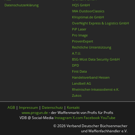
Datenschutzerklärung
HQS GmbH
IWA OutdoorClassics
KVoptimal.de GmbH
OverNight Express & Logistics GmbH
PiP Laser
Pro Image
ProvenExpert
Rechtliche Unterstützung
A.T.U.
BSG-Wüst Data Security GmbH
DPD
First Data
Handelsverband Hessen
Landbell AG
Rheinischer-Inkassodienst e.K.
Zukos
AGB
|
Impressum
|
Datenschutz
|
Kontakt
www.progun.de
- der Waffenmarkt von Profis für Profis
VDB @ Social-Media
Instagram
X.com
Facebook
YouTube
© 2026 Verband Deutscher Büchsenmacher
und Waffenfachhändler e.V.