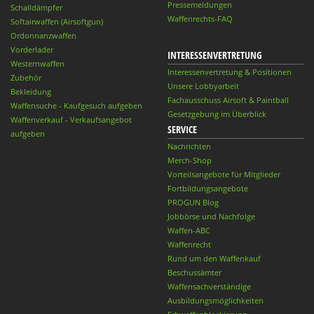
Pressemeldungen
Schalldämpfer
Waffenrechts-FAQ
Softairwaffen (Airsoftgun)
Ordonnanzwaffen
Vorderlader
INTERESSENVERTRETUNG
Westernwaffen
Interessenvertretung & Positionen
Zubehör
Unsere Lobbyarbeit
Bekleidung
Fachausschuss Airsoft & Paintball
Waffensuche - Kaufgesuch aufgeben
Gesetzgebung im Überblick
Waffenverkauf - Verkaufsangebot
SERVICE
aufgeben
Nachrichten
Merch-Shop
Vorteilsangebote für Mitglieder
Fortbildungsangebote
PROGUN Blog
Jobbörse und Nachfolge
Waffen-ABC
Waffenrecht
Rund um den Waffenkauf
Beschussämter
Waffensachverständige
Ausbildungsmöglichkeiten