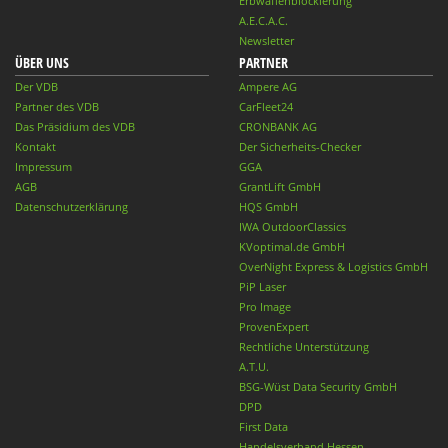
Erbwaffenblockierung
A.E.C.A.C.
Newsletter
ÜBER UNS
PARTNER
Der VDB
Ampere AG
Partner des VDB
CarFleet24
Das Präsidium des VDB
CRONBANK AG
Kontakt
Der Sicherheits-Checker
Impressum
GGA
AGB
GrantLift GmbH
Datenschutzerklärung
HQS GmbH
IWA OutdoorClassics
KVoptimal.de GmbH
OverNight Express & Logistics GmbH
PiP Laser
Pro Image
ProvenExpert
Rechtliche Unterstützung
A.T.U.
BSG-Wüst Data Security GmbH
DPD
First Data
Handelsverband Hessen