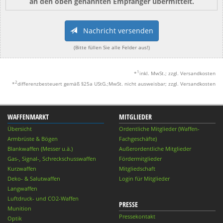
an den oben genannten Empfänger übermittelt.
Nachricht versenden
(Bitte füllen Sie alle Felder aus!)
1
*
inkl. MwSt.; zzgl. Versandkosten
2
*
differenzbesteuert gemäß §25a UStG.;MwSt. nicht ausweisbar; zzgl. Versandkosten
WAFFENMARKT
MITGLIEDER
Übersicht
Ordentliche Mitglieder (Waffen-
Armbrüste & Bögen
Fachgeschäfte)
Blankwaffen (Messer u.ä.)
Außerordentliche Mitglieder
Gas-, Signal-, Schreckschusswaffen
Fördermitglieder
Kurzwaffen
Mitgliedschaft
Deko- & Salutwaffen
Login für Mitglieder
Langwaffen
Luftdruck- und CO2-Waffen
PRESSE
Munition
Pressekontakt
Optik