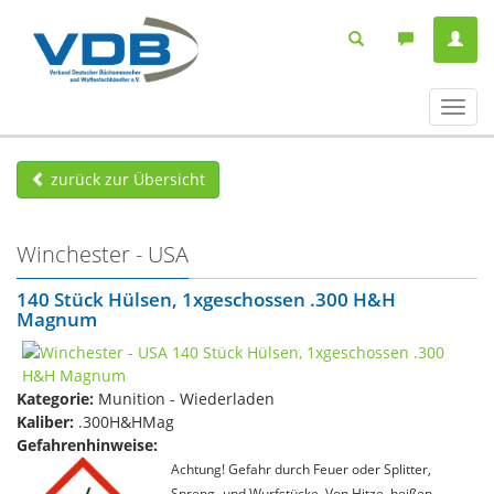
Navig
ein-/
zurück zur Übersicht
Winchester - USA
140 Stück Hülsen, 1xgeschossen .300 H&H
Magnum
Kategorie:
Munition - Wiederladen
Kaliber:
.300H&HMag
Gefahrenhinweise:
Achtung! Gefahr durch Feuer oder Splitter,
Spreng- und Wurfstücke. Von Hitze, heißen