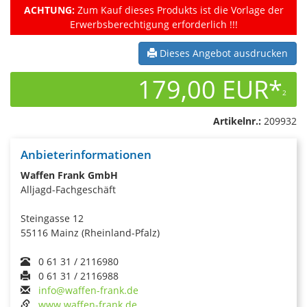
ACHTUNG:
Zum Kauf dieses Produkts ist die Vorlage der
Erwerbsberechtigung erforderlich !!!
Dieses Angebot ausdrucken
179,00 EUR*
2
Artikelnr.:
209932
Anbieterinformationen
Waffen Frank GmbH
Alljagd-Fachgeschäft
Steingasse 12
55116 Mainz (Rheinland-Pfalz)
0 61 31 / 2116980
0 61 31 / 2116988
info@waffen-frank.de
www.waffen-frank.de