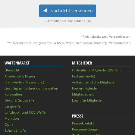
Nachricht versenden
(Bitte füllen Sie alle Felder aus!)
1
*
inkl. MwSt.; zzgl. Versandkosten
2
*
differenzbesteuert gemäß §25a UStG.;MwSt. nicht ausweisbar; zzgl. Versandkosten
WAFFENMARKT
MITGLIEDER
Übersicht
Ordentliche Mitglieder (Waffen-
Armbrüste & Bögen
Fachgeschäfte)
Blankwaffen (Messer u.ä.)
Außerordentliche Mitglieder
Gas-, Signal-, Schreckschusswaffen
Fördermitglieder
Kurzwaffen
Mitgliedschaft
Deko- & Salutwaffen
Login für Mitglieder
Langwaffen
Luftdruck- und CO2-Waffen
PRESSE
Munition
Pressekontakt
Optik
Pressemeldungen
Schalldämpfer