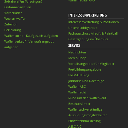
Waffenrechts-FAQ
Softairwaffen (Airsoftgun)
Ordonnanzwaffen
Vorderlader
INTERESSENVERTRETUNG
Westernwaffen
Interessenvertretung & Positionen
Zubehör
Unsere Lobbyarbeit
Bekleidung
Fachausschuss Airsoft & Paintball
Waffensuche - Kaufgesuch aufgeben
Gesetzgebung im Überblick
Waffenverkauf - Verkaufsangebot
SERVICE
aufgeben
Nachrichten
Merch-Shop
Vorteilsangebote für Mitglieder
Fortbildungsangebote
PROGUN Blog
Jobbörse und Nachfolge
Waffen-ABC
Waffenrecht
Rund um den Waffenkauf
Beschussämter
Waffensachverständige
Ausbildungsmöglichkeiten
Erbwaffenblockierung
A.E.C.A.C.