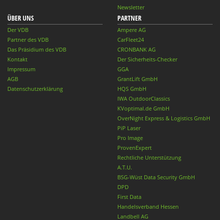
Newsletter
ÜBER UNS
PARTNER
Der VDB
Ampere AG
Partner des VDB
CarFleet24
Das Präsidium des VDB
CRONBANK AG
Kontakt
Der Sicherheits-Checker
Impressum
GGA
AGB
GrantLift GmbH
Datenschutzerklärung
HQS GmbH
IWA OutdoorClassics
KVoptimal.de GmbH
OverNight Express & Logistics GmbH
PiP Laser
Pro Image
ProvenExpert
Rechtliche Unterstützung
A.T.U.
BSG-Wüst Data Security GmbH
DPD
First Data
Handelsverband Hessen
Landbell AG