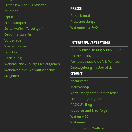
Luftdruck- und CO2-Waffen
PRESSE
Munition
Pressekontakt
Optik
Pressemeldungen
Schalldämpfer
Waffenrechts-FAQ
Softairwaffen (Airsoftgun)
Ordonnanzwaffen
Vorderlader
INTERESSENVERTRETUNG
Westernwaffen
Interessenvertretung & Positionen
Zubehör
Unsere Lobbyarbeit
Bekleidung
Fachausschuss Airsoft & Paintball
Waffensuche - Kaufgesuch aufgeben
Gesetzgebung im Überblick
Waffenverkauf - Verkaufsangebot
SERVICE
aufgeben
Nachrichten
Merch-Shop
Vorteilsangebote für Mitglieder
Fortbildungsangebote
PROGUN Blog
Jobbörse und Nachfolge
Waffen-ABC
Waffenrecht
Rund um den Waffenkauf