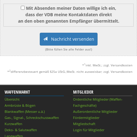
Mit Absenden meiner Daten willige ich ein,
dass der VDB meine Kontaktdaten direkt
an den oben genannten Empfänger übermittelt.
Nachricht versenden
(Bitte füllen Sie alle Felder aus!)
1
*
inkl. MwSt.; zzgl. Versandkosten
2
*
differenzbesteuert gemäß §25a UStG.;MwSt. nicht ausweisbar; zzgl. Versandkosten
WAFFENMARKT
MITGLIEDER
Übersicht
Ordentliche Mitglieder (Waffen-
Armbrüste & Bögen
Fachgeschäfte)
Blankwaffen (Messer u.ä.)
Außerordentliche Mitglieder
Gas-, Signal-, Schreckschusswaffen
Fördermitglieder
Kurzwaffen
Mitgliedschaft
Deko- & Salutwaffen
Login für Mitglieder
Langwaffen