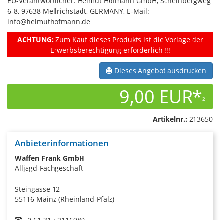
EU-Verantwortlicher: Helmut Hofmann GmbH, Scheinbergweg
6-8, 97638 Mellrichstadt, GERMANY, E-Mail:
info@helmuthofmann.de
ACHTUNG:
Zum Kauf dieses Produkts ist die Vorlage der
Erwerbsberechtigung erforderlich !!!
Dieses Angebot ausdrucken
9,00 EUR*
2
Artikelnr.:
213650
Anbieterinformationen
Waffen Frank GmbH
Alljagd-Fachgeschäft
Steingasse 12
55116 Mainz (Rheinland-Pfalz)
0 61 31 / 2116980