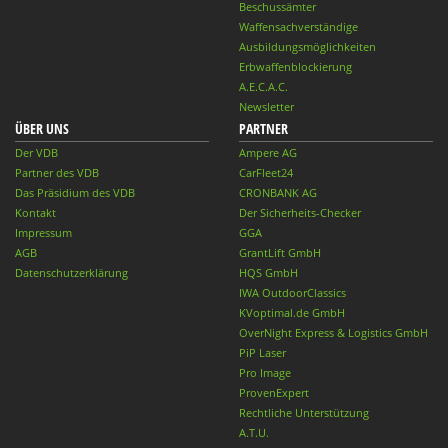
Beschussämter
Waffensachverständige
Ausbildungsmöglichkeiten
Erbwaffenblockierung
A.E.C.A.C.
Newsletter
ÜBER UNS
PARTNER
Der VDB
Ampere AG
Partner des VDB
CarFleet24
Das Präsidium des VDB
CRONBANK AG
Kontakt
Der Sicherheits-Checker
Impressum
GGA
AGB
GrantLift GmbH
Datenschutzerklärung
HQS GmbH
IWA OutdoorClassics
KVoptimal.de GmbH
OverNight Express & Logistics GmbH
PiP Laser
Pro Image
ProvenExpert
Rechtliche Unterstützung
A.T.U.