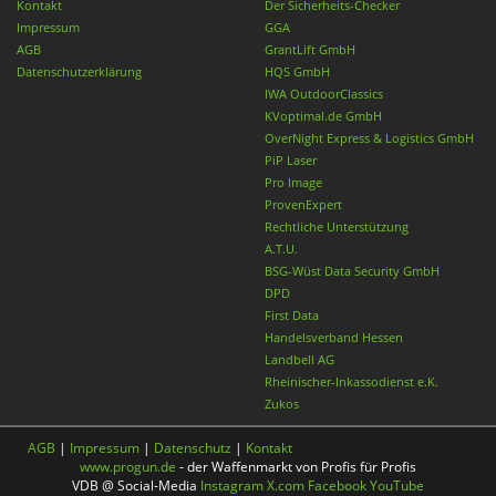
Kontakt
Der Sicherheits-Checker
Impressum
GGA
AGB
GrantLift GmbH
Datenschutzerklärung
HQS GmbH
IWA OutdoorClassics
KVoptimal.de GmbH
OverNight Express & Logistics GmbH
PiP Laser
Pro Image
ProvenExpert
Rechtliche Unterstützung
A.T.U.
BSG-Wüst Data Security GmbH
DPD
First Data
Handelsverband Hessen
Landbell AG
Rheinischer-Inkassodienst e.K.
Zukos
AGB
|
Impressum
|
Datenschutz
|
Kontakt
www.progun.de
- der Waffenmarkt von Profis für Profis
VDB @ Social-Media
Instagram
X.com
Facebook
YouTube