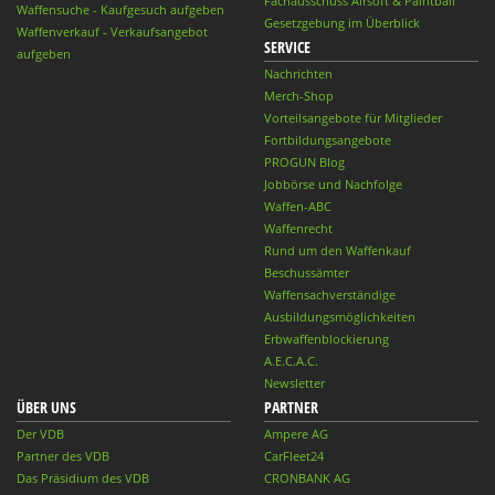
Fachausschuss Airsoft & Paintball
Waffensuche - Kaufgesuch aufgeben
Gesetzgebung im Überblick
Waffenverkauf - Verkaufsangebot
SERVICE
aufgeben
Nachrichten
Merch-Shop
Vorteilsangebote für Mitglieder
Fortbildungsangebote
PROGUN Blog
Jobbörse und Nachfolge
Waffen-ABC
Waffenrecht
Rund um den Waffenkauf
Beschussämter
Waffensachverständige
Ausbildungsmöglichkeiten
Erbwaffenblockierung
A.E.C.A.C.
Newsletter
ÜBER UNS
PARTNER
Der VDB
Ampere AG
Partner des VDB
CarFleet24
Das Präsidium des VDB
CRONBANK AG