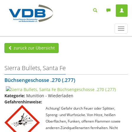
Navig
ein-/
zurück zur Übersicht
Sierra Bullets, Santa Fe
Büchsengeschosse .270 (.277)
Kategorie:
Munition - Wiederladen
Gefahrenhinweise:
Achtung! Gefahr durch Feuer oder Splitter,
Spreng- und Wurfstücke. Von Hitze, heißen
Oberflächen, Funken, offenen Flammen sowie
anderen Zündquellenarten fernhalten. Nicht