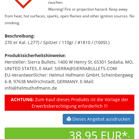
rauchen.
Warning! Fire or projection hazard. Keep away
from heat, hot surfaces, sparks, open flames and other ignition sources. No
smoking.
Beschreibung:
270 er Kal. (.277) / Spitzer / 110gr / #1810 / (100St.)
Produktsicherheitshinweise:
Hersteller: Sierra Bullets, 1400 W Henry St, 65301 Sedalia, MO,
UNITED STATES, E-Mail: SIERRA@SIERRABULLETS.COM
EU-Verantwortlicher: Helmut Hofmann GmbH, Scheinbergweg
6-8, 97638 Mellrichstadt, GERMANY, E-Mail:
info@helmuthofmann.de
ACHTUNG:
Zum Kauf dieses Produkts ist die Vorlage der
Erwerbsberechtigung erforderlich !!!
Dieses Angebot ausdrucken
38,95 EUR*
1