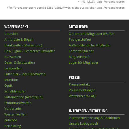
1
*
inkl. MwSt.; zzgl. Versandkosten
2
*
differenzbesteuert gemäß §25a UStG.;MwSt. nicht ausweisbar; zzgl. Versandkosten
WAFFENMARKT
MITGLIEDER
Übersicht
Ordentliche Mitglieder (Waffen-
Armbrüste & Bögen
Fachgeschäfte)
Blankwaffen (Messer u.ä.)
Außerordentliche Mitglieder
Gas-, Signal-, Schreckschusswaffen
Fördermitglieder
Kurzwaffen
Mitgliedschaft
Deko- & Salutwaffen
Login für Mitglieder
Langwaffen
Luftdruck- und CO2-Waffen
PRESSE
Munition
Pressekontakt
Optik
Pressemeldungen
Schalldämpfer
Waffenrechts-FAQ
Softairwaffen (Airsoftgun)
Ordonnanzwaffen
Vorderlader
INTERESSENVERTRETUNG
Westernwaffen
Interessenvertretung & Positionen
Zubehör
Unsere Lobbyarbeit
Bekleidung