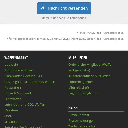
Nachricht versenden
(Bitte füllen Sie alle Felder aus!)
1
*
inkl. MwSt.; zzgl. Versandkosten
2
*
differenzbesteuert gemäß §25a UStG.;MwSt. nicht ausweisbar; zzgl. Versandkosten
WAFFENMARKT
MITGLIEDER
Übersicht
Ordentliche Mitglieder (Waffen-
Armbrüste & Bögen
Fachgeschäfte)
Blankwaffen (Messer u.ä.)
Außerordentliche Mitglieder
Gas-, Signal-, Schreckschusswaffen
Fördermitglieder
Kurzwaffen
Mitgliedschaft
Deko- & Salutwaffen
Login für Mitglieder
Langwaffen
Luftdruck- und CO2-Waffen
PRESSE
Munition
Pressekontakt
Optik
Pressemeldungen
Schalldämpfer
Waffenrechts-FAQ
Softairwaffen (Airsoftgun)