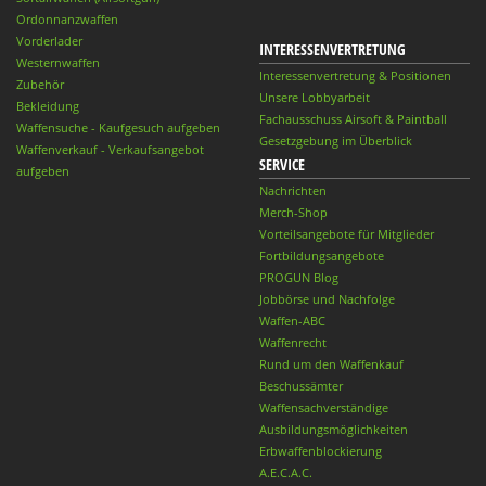
Ordonnanzwaffen
Vorderlader
INTERESSENVERTRETUNG
Westernwaffen
Interessenvertretung & Positionen
Zubehör
Unsere Lobbyarbeit
Bekleidung
Fachausschuss Airsoft & Paintball
Waffensuche - Kaufgesuch aufgeben
Gesetzgebung im Überblick
Waffenverkauf - Verkaufsangebot
SERVICE
aufgeben
Nachrichten
Merch-Shop
Vorteilsangebote für Mitglieder
Fortbildungsangebote
PROGUN Blog
Jobbörse und Nachfolge
Waffen-ABC
Waffenrecht
Rund um den Waffenkauf
Beschussämter
Waffensachverständige
Ausbildungsmöglichkeiten
Erbwaffenblockierung
A.E.C.A.C.