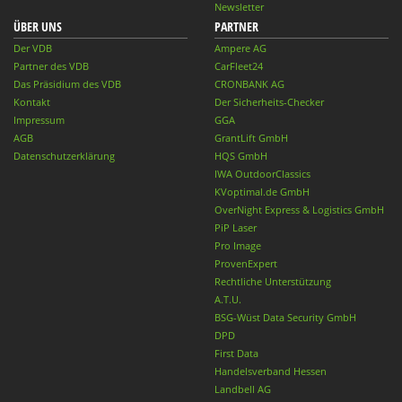
Newsletter
ÜBER UNS
PARTNER
Der VDB
Ampere AG
Partner des VDB
CarFleet24
Das Präsidium des VDB
CRONBANK AG
Kontakt
Der Sicherheits-Checker
Impressum
GGA
AGB
GrantLift GmbH
Datenschutzerklärung
HQS GmbH
IWA OutdoorClassics
KVoptimal.de GmbH
OverNight Express & Logistics GmbH
PiP Laser
Pro Image
ProvenExpert
Rechtliche Unterstützung
A.T.U.
BSG-Wüst Data Security GmbH
DPD
First Data
Handelsverband Hessen
Landbell AG