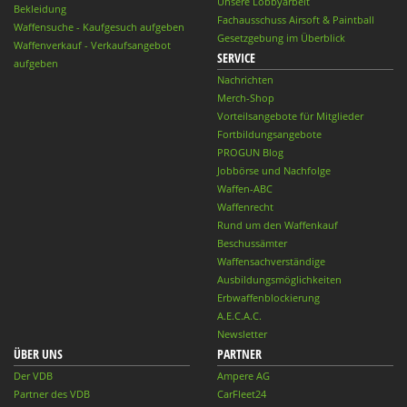
Unsere Lobbyarbeit
Bekleidung
Fachausschuss Airsoft & Paintball
Waffensuche - Kaufgesuch aufgeben
Gesetzgebung im Überblick
Waffenverkauf - Verkaufsangebot
SERVICE
aufgeben
Nachrichten
Merch-Shop
Vorteilsangebote für Mitglieder
Fortbildungsangebote
PROGUN Blog
Jobbörse und Nachfolge
Waffen-ABC
Waffenrecht
Rund um den Waffenkauf
Beschussämter
Waffensachverständige
Ausbildungsmöglichkeiten
Erbwaffenblockierung
A.E.C.A.C.
Newsletter
ÜBER UNS
PARTNER
Der VDB
Ampere AG
Partner des VDB
CarFleet24