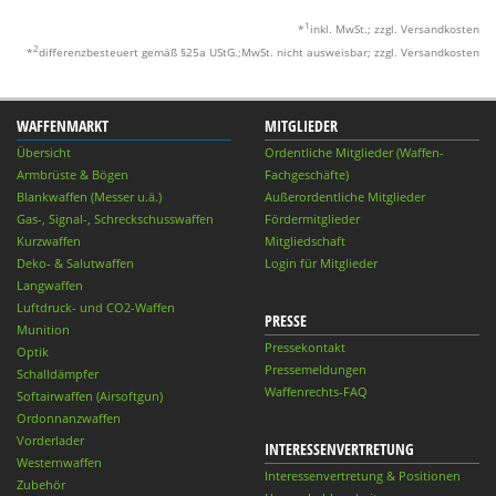
1
*
inkl. MwSt.; zzgl. Versandkosten
2
*
differenzbesteuert gemäß §25a UStG.;MwSt. nicht ausweisbar; zzgl. Versandkosten
WAFFENMARKT
MITGLIEDER
Übersicht
Ordentliche Mitglieder (Waffen-
Armbrüste & Bögen
Fachgeschäfte)
Blankwaffen (Messer u.ä.)
Außerordentliche Mitglieder
Gas-, Signal-, Schreckschusswaffen
Fördermitglieder
Kurzwaffen
Mitgliedschaft
Deko- & Salutwaffen
Login für Mitglieder
Langwaffen
Luftdruck- und CO2-Waffen
PRESSE
Munition
Pressekontakt
Optik
Pressemeldungen
Schalldämpfer
Waffenrechts-FAQ
Softairwaffen (Airsoftgun)
Ordonnanzwaffen
Vorderlader
INTERESSENVERTRETUNG
Westernwaffen
Interessenvertretung & Positionen
Zubehör