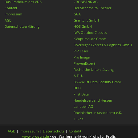
Das Präsidium des VDB
CRONBANK AG
Kontakt
Der Sicherheits-Checker
Impressum
GGA
AGB
GrantLift GmbH
Datenschutzerklärung
HQS GmbH
IWA OutdoorClassics
KVoptimal.de GmbH
OverNight Express & Logistics GmbH
PiP Laser
Pro Image
ProvenExpert
Rechtliche Unterstützung
A.T.U.
BSG-Wüst Data Security GmbH
DPD
First Data
Handelsverband Hessen
Landbell AG
Rheinischer-Inkassodienst e.K.
Zukos
AGB
|
Impressum
|
Datenschutz
|
Kontakt
www.progun.de
- der Waffenmarkt von Profis für Profis