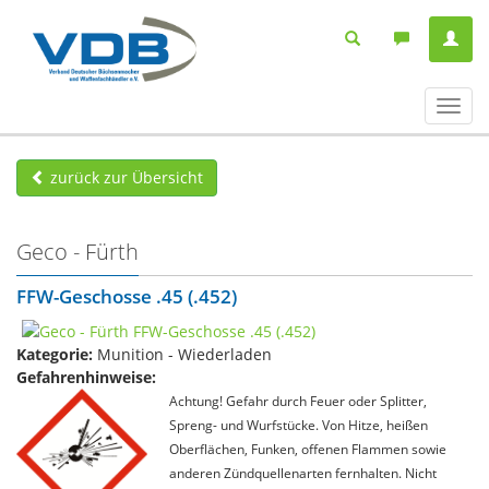
Navig
ein-/
zurück zur Übersicht
Geco - Fürth
FFW-Geschosse .45 (.452)
Kategorie:
Munition - Wiederladen
Gefahrenhinweise:
Achtung! Gefahr durch Feuer oder Splitter,
Spreng- und Wurfstücke. Von Hitze, heißen
Oberflächen, Funken, offenen Flammen sowie
anderen Zündquellenarten fernhalten. Nicht