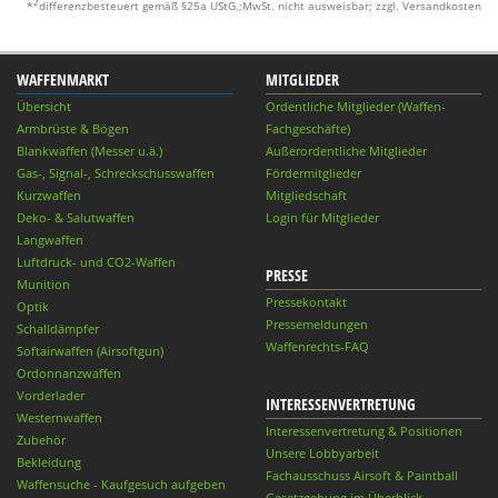
2
*
differenzbesteuert gemäß §25a UStG.;MwSt. nicht ausweisbar; zzgl. Versandkosten
WAFFENMARKT
MITGLIEDER
Übersicht
Ordentliche Mitglieder (Waffen-
Armbrüste & Bögen
Fachgeschäfte)
Blankwaffen (Messer u.ä.)
Außerordentliche Mitglieder
Gas-, Signal-, Schreckschusswaffen
Fördermitglieder
Kurzwaffen
Mitgliedschaft
Deko- & Salutwaffen
Login für Mitglieder
Langwaffen
Luftdruck- und CO2-Waffen
PRESSE
Munition
Pressekontakt
Optik
Pressemeldungen
Schalldämpfer
Waffenrechts-FAQ
Softairwaffen (Airsoftgun)
Ordonnanzwaffen
Vorderlader
INTERESSENVERTRETUNG
Westernwaffen
Interessenvertretung & Positionen
Zubehör
Unsere Lobbyarbeit
Bekleidung
Fachausschuss Airsoft & Paintball
Waffensuche - Kaufgesuch aufgeben
Gesetzgebung im Überblick