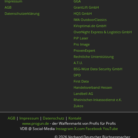
Impressum
GGA
AGB
GrantLift GmbH
Datenschutzerklärung
HQS GmbH
IWA OutdoorClassics
KVoptimal.de GmbH
OverNight Express & Logistics GmbH
PiP Laser
Pro Image
ProvenExpert
Rechtliche Unterstützung
A.T.U.
BSG-Wüst Data Security GmbH
DPD
First Data
Handelsverband Hessen
Landbell AG
Rheinischer-Inkassodienst e.K.
Zukos
AGB
|
Impressum
|
Datenschutz
|
Kontakt
www.progun.de
- der Waffenmarkt von Profis für Profis
VDB @ Social-Media
Instagram
X.com
Facebook
YouTube
© 2026 Verband Deutscher Büchsenmacher