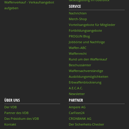
Waffenverkauf - Verkaufsangebot
SERVICE
aufgeben
Nachrichten
Merch-Shop
Vorteilsangebote für Mitglieder
Fortbildungsangebote
PROGUN Blog
Jobbörse und Nachfolge
Waffen-ABC
Waffenrecht
Rund um den Waffenkauf
Beschussämter
Waffensachverständige
Ausbildungsmöglichkeiten
Erbwaffenblockierung
A.E.C.A.C.
Newsletter
ÜBER UNS
PARTNER
Der VDB
Ampere AG
Partner des VDB
CarFleet24
Das Präsidium des VDB
CRONBANK AG
Kontakt
Der Sicherheits-Checker