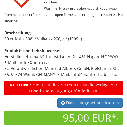
rauchen.
Warning! Fire or projection hazard. Keep away
from heat, hot surfaces, sparks, open flames and other ignition sources. No
smoking.
Beschreibung:
30 er Kal. (.308) / Vulkan / 200gr / (100St.)
Produktsicherheitshinweise:
Hersteller: Norma AS, Industriveien 2, 1481 Hagan, NORWAY,
E-Mail: ordre@norma.as
EU-Verantwortlicher: Manfred Alberts GmbH, Bielsteiner Str.
66, 51674 Wiehl, GERMANY, E-Mail: info@manfred-alberts.de
ACHTUNG:
Zum Kauf dieses Produkts ist die Vorlage der
Erwerbsberechtigung erforderlich !!!
Dieses Angebot ausdrucken
95,00 EUR*
1