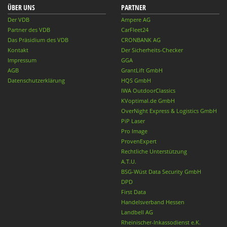
ÜBER UNS
PARTNER
Der VDB
Ampere AG
Partner des VDB
CarFleet24
Das Präsidium des VDB
CRONBANK AG
Kontakt
Der Sicherheits-Checker
Impressum
GGA
AGB
GrantLift GmbH
Datenschutzerklärung
HQS GmbH
IWA OutdoorClassics
KVoptimal.de GmbH
OverNight Express & Logistics GmbH
PiP Laser
Pro Image
ProvenExpert
Rechtliche Unterstützung
A.T.U.
BSG-Wüst Data Security GmbH
DPD
First Data
Handelsverband Hessen
Landbell AG
Rheinischer-Inkassodienst e.K.