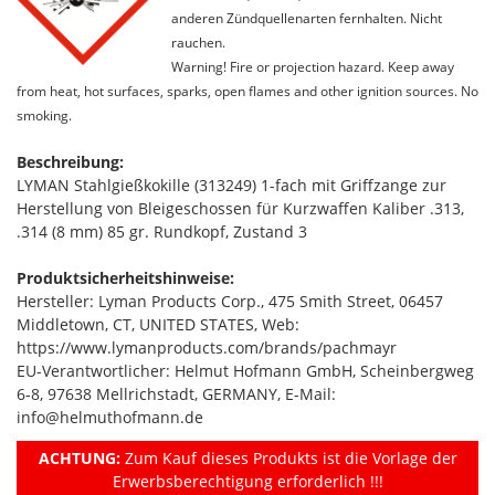
anderen Zündquellenarten fernhalten. Nicht
rauchen.
Warning! Fire or projection hazard. Keep away
from heat, hot surfaces, sparks, open flames and other ignition sources. No
smoking.
Beschreibung:
LYMAN Stahlgießkokille (313249) 1-fach mit Griffzange zur
Herstellung von Bleigeschossen für Kurzwaffen Kaliber .313,
.314 (8 mm) 85 gr. Rundkopf, Zustand 3
Produktsicherheitshinweise:
Hersteller: Lyman Products Corp., 475 Smith Street, 06457
Middletown, CT, UNITED STATES, Web:
https://www.lymanproducts.com/brands/pachmayr
EU-Verantwortlicher: Helmut Hofmann GmbH, Scheinbergweg
6-8, 97638 Mellrichstadt, GERMANY, E-Mail:
info@helmuthofmann.de
ACHTUNG:
Zum Kauf dieses Produkts ist die Vorlage der
Erwerbsberechtigung erforderlich !!!