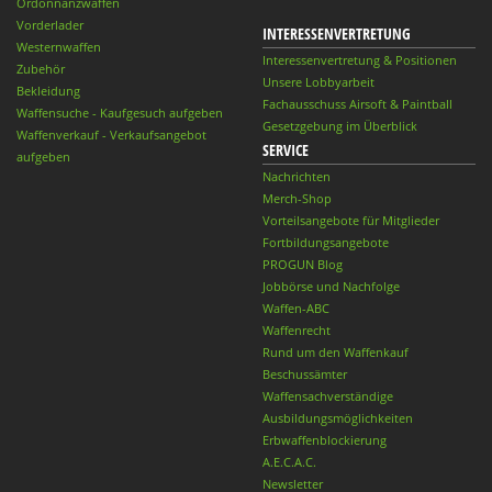
Ordonnanzwaffen
Vorderlader
INTERESSENVERTRETUNG
Westernwaffen
Interessenvertretung & Positionen
Zubehör
Unsere Lobbyarbeit
Bekleidung
Fachausschuss Airsoft & Paintball
Waffensuche - Kaufgesuch aufgeben
Gesetzgebung im Überblick
Waffenverkauf - Verkaufsangebot
SERVICE
aufgeben
Nachrichten
Merch-Shop
Vorteilsangebote für Mitglieder
Fortbildungsangebote
PROGUN Blog
Jobbörse und Nachfolge
Waffen-ABC
Waffenrecht
Rund um den Waffenkauf
Beschussämter
Waffensachverständige
Ausbildungsmöglichkeiten
Erbwaffenblockierung
A.E.C.A.C.
Newsletter