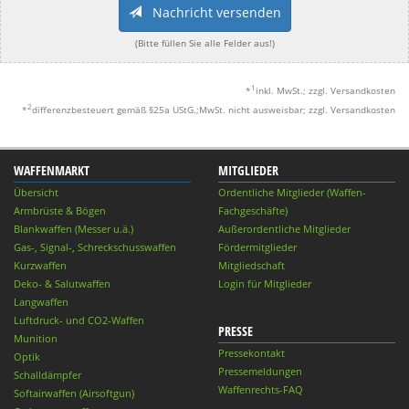
Nachricht versenden
(Bitte füllen Sie alle Felder aus!)
1
*
inkl. MwSt.; zzgl. Versandkosten
2
*
differenzbesteuert gemäß §25a UStG.;MwSt. nicht ausweisbar; zzgl. Versandkosten
WAFFENMARKT
MITGLIEDER
Übersicht
Ordentliche Mitglieder (Waffen-
Armbrüste & Bögen
Fachgeschäfte)
Blankwaffen (Messer u.ä.)
Außerordentliche Mitglieder
Gas-, Signal-, Schreckschusswaffen
Fördermitglieder
Kurzwaffen
Mitgliedschaft
Deko- & Salutwaffen
Login für Mitglieder
Langwaffen
Luftdruck- und CO2-Waffen
PRESSE
Munition
Pressekontakt
Optik
Pressemeldungen
Schalldämpfer
Waffenrechts-FAQ
Softairwaffen (Airsoftgun)