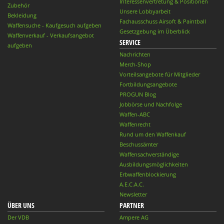
Interessenvertretung & Positionen
Zubehör
Unsere Lobbyarbeit
Bekleidung
Fachausschuss Airsoft & Paintball
Waffensuche - Kaufgesuch aufgeben
Gesetzgebung im Überblick
Waffenverkauf - Verkaufsangebot
SERVICE
aufgeben
Nachrichten
Merch-Shop
Vorteilsangebote für Mitglieder
Fortbildungsangebote
PROGUN Blog
Jobbörse und Nachfolge
Waffen-ABC
Waffenrecht
Rund um den Waffenkauf
Beschussämter
Waffensachverständige
Ausbildungsmöglichkeiten
Erbwaffenblockierung
A.E.C.A.C.
Newsletter
ÜBER UNS
PARTNER
Der VDB
Ampere AG