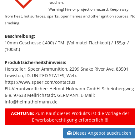
rauchen.
Warning! Fire or projection hazard. Keep away
from heat, hot surfaces, sparks, open flames and other ignition sources. No
smoking.
Beschreibung:
10mm Geschosse (.400) / TMJ (Vollmatel Flachkopf) / 155gr /
(100St.)
Produktsicherheitshinweise:
Hersteller: Speer Ammunition, 2299 Snake River Ave, 83501
Lewiston, ID, UNITED STATES, Web:
https://www.speer.com/contactus
EU-Verantwortlicher: Helmut Hofmann GmbH, Scheinbergweg
6-8, 97638 Mellrichstadt, GERMANY, E-Mail:
info@helmuthofmann.de
ACHTUNG:
Zum Kauf dieses Produkts ist die Vorlage der
Erwerbsberechtigung erforderlich !!!
Dieses Angebot ausdrucken