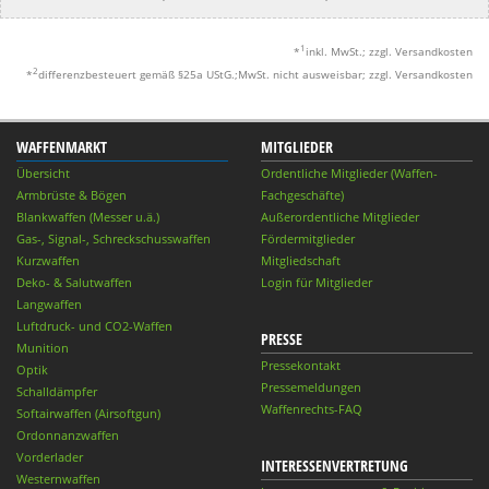
1
*
inkl. MwSt.; zzgl. Versandkosten
2
*
differenzbesteuert gemäß §25a UStG.;MwSt. nicht ausweisbar; zzgl. Versandkosten
WAFFENMARKT
MITGLIEDER
Übersicht
Ordentliche Mitglieder (Waffen-
Armbrüste & Bögen
Fachgeschäfte)
Blankwaffen (Messer u.ä.)
Außerordentliche Mitglieder
Gas-, Signal-, Schreckschusswaffen
Fördermitglieder
Kurzwaffen
Mitgliedschaft
Deko- & Salutwaffen
Login für Mitglieder
Langwaffen
Luftdruck- und CO2-Waffen
PRESSE
Munition
Pressekontakt
Optik
Pressemeldungen
Schalldämpfer
Waffenrechts-FAQ
Softairwaffen (Airsoftgun)
Ordonnanzwaffen
Vorderlader
INTERESSENVERTRETUNG
Westernwaffen