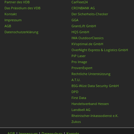
Partner des VDB
CarFleet24
Das Präsidium des VDB
CRONBANK AG
Kontakt
Der Sicherheits-Checker
Impressum
GGA
AGB
GrantLift GmbH
Datenschutzerklärung
HQS GmbH
IWA OutdoorClassics
KVoptimal.de GmbH
OverNight Express & Logistics GmbH
PiP Laser
Pro Image
ProvenExpert
Rechtliche Unterstützung
A.T.U.
BSG-Wüst Data Security GmbH
DPD
First Data
Handelsverband Hessen
Landbell AG
Rheinischer-Inkassodienst e.K.
Zukos
AGB
|
Impressum
|
Datenschutz
|
Kontakt