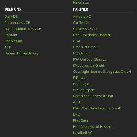
Newsletter
ÜBER UNS
PARTNER
Der VDB
Ampere AG
Partner des VDB
CarFleet24
Das Präsidium des VDB
CRONBANK AG
Kontakt
Der Sicherheits-Checker
Impressum
GGA
AGB
GrantLift GmbH
Datenschutzerklärung
HQS GmbH
IWA OutdoorClassics
KVoptimal.de GmbH
OverNight Express & Logistics GmbH
PiP Laser
Pro Image
ProvenExpert
Rechtliche Unterstützung
A.T.U.
BSG-Wüst Data Security GmbH
DPD
First Data
Handelsverband Hessen
Landbell AG