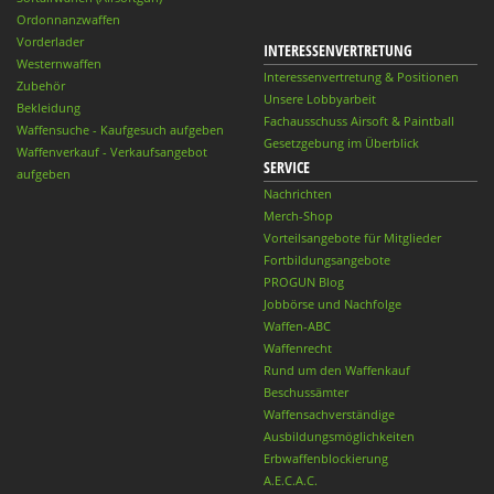
Ordonnanzwaffen
Vorderlader
INTERESSENVERTRETUNG
Westernwaffen
Interessenvertretung & Positionen
Zubehör
Unsere Lobbyarbeit
Bekleidung
Fachausschuss Airsoft & Paintball
Waffensuche - Kaufgesuch aufgeben
Gesetzgebung im Überblick
Waffenverkauf - Verkaufsangebot
SERVICE
aufgeben
Nachrichten
Merch-Shop
Vorteilsangebote für Mitglieder
Fortbildungsangebote
PROGUN Blog
Jobbörse und Nachfolge
Waffen-ABC
Waffenrecht
Rund um den Waffenkauf
Beschussämter
Waffensachverständige
Ausbildungsmöglichkeiten
Erbwaffenblockierung
A.E.C.A.C.