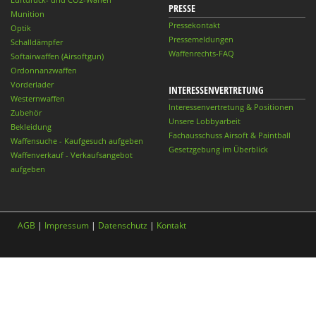
PRESSE
Munition
Pressekontakt
Optik
Pressemeldungen
Schalldämpfer
Waffenrechts-FAQ
Softairwaffen (Airsoftgun)
Ordonnanzwaffen
Vorderlader
INTERESSENVERTRETUNG
Westernwaffen
Interessenvertretung & Positionen
Zubehör
Unsere Lobbyarbeit
Bekleidung
Fachausschuss Airsoft & Paintball
Waffensuche - Kaufgesuch aufgeben
Gesetzgebung im Überblick
Waffenverkauf - Verkaufsangebot
aufgeben
AGB
|
Impressum
|
Datenschutz
|
Kontakt