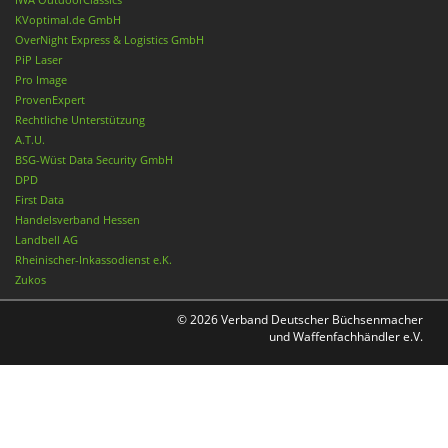
KVoptimal.de GmbH
OverNight Express & Logistics GmbH
PiP Laser
Pro Image
ProvenExpert
Rechtliche Unterstützung
A.T.U.
BSG-Wüst Data Security GmbH
DPD
First Data
Handelsverband Hessen
Landbell AG
Rheinischer-Inkassodienst e.K.
Zukos
© 2026 Verband Deutscher Büchsenmacher
und Waffenfachhändler e.V.
Nach oben