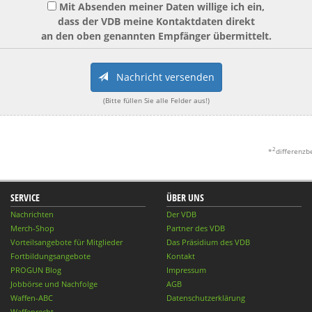
Mit Absenden meiner Daten willige ich ein,
dass der VDB meine Kontaktdaten direkt
an den oben genannten Empfänger übermittelt.
Nachricht versenden
(Bitte füllen Sie alle Felder aus!)
2
*
differenzb
SERVICE
ÜBER UNS
Nachrichten
Der VDB
Merch-Shop
Partner des VDB
Vorteilsangebote für Mitglieder
Das Präsidium des VDB
Fortbildungsangebote
Kontakt
PROGUN Blog
Impressum
Jobbörse und Nachfolge
AGB
Waffen-ABC
Datenschutzerklärung
Waffenrecht