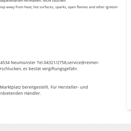
quellenarten fernhalten. Nicht rauchen.
Keep away from heat, hot surfaces, sparks, open flames and other ignition
9,24534 Neumünster Tel.04321/2758,service@reimer-
rschlucken, es bestät vergiftungsgefahr.
rktplatz bereitgestellt. Für Hersteller- und
anbietenden Händler.