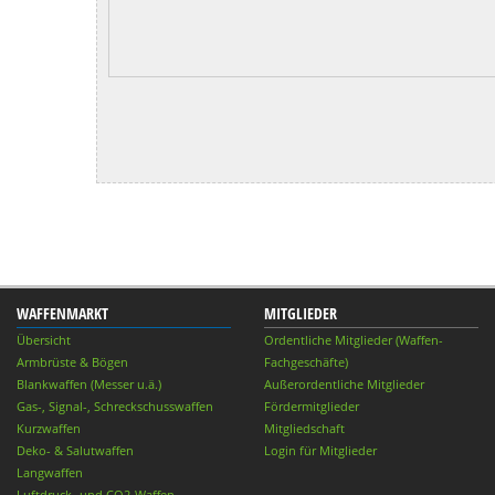
WAFFENMARKT
MITGLIEDER
Übersicht
Ordentliche Mitglieder (Waffen-
Armbrüste & Bögen
Fachgeschäfte)
Blankwaffen (Messer u.ä.)
Außerordentliche Mitglieder
Gas-, Signal-, Schreckschusswaffen
Fördermitglieder
Kurzwaffen
Mitgliedschaft
Deko- & Salutwaffen
Login für Mitglieder
Langwaffen
Luftdruck- und CO2-Waffen