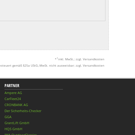
1
*
inkl. MwSt.; zzgl. Versandkosten
esteuert gemäß §25a UStG.;MwSt. nicht ausweisbar; zzgl. Versandkosten
PARTNER
Ampere AG
CarFleet24
CRONBANK AG
Der Sicherheits-Checker
GGA
GrantLift GmbH
HQS GmbH
IWA OutdoorClassics