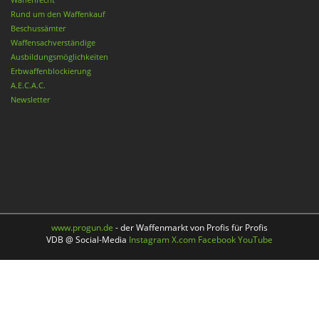
Rund um den Waffenkauf
Beschussämter
Waffensachverständige
Ausbildungsmöglichkeiten
Erbwaffenblockierung
A.E.C.A.C.
Newsletter
www.progun.de
- der Waffenmarkt von Profis für Profis
VDB @ Social-Media
Instagram
X.com
Facebook
YouTube