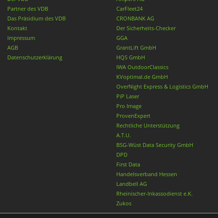
Partner des VDB
CarFleet24
Das Präsidium des VDB
CRONBANK AG
Kontakt
Der Sicherheits-Checker
Impressum
GGA
AGB
GrantLift GmbH
Datenschutzerklärung
HQS GmbH
IWA OutdoorClassics
KVoptimal.de GmbH
OverNight Express & Logistics GmbH
PiP Laser
Pro Image
ProvenExpert
Rechtliche Unterstützung
A.T.U.
BSG-Wüst Data Security GmbH
DPD
First Data
Handelsverband Hessen
Landbell AG
Rheinischer-Inkassodienst e.K.
Zukos