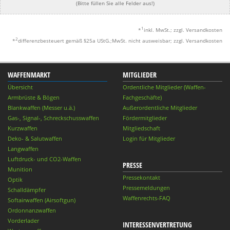
(Bitte füllen Sie alle Felder aus!)
1
*
inkl. MwSt.; zzgl. Versandkosten
2
*
differenzbesteuert gemäß §25a UStG.;MwSt. nicht ausweisbar; zzgl. Versandkosten
WAFFENMARKT
MITGLIEDER
Übersicht
Ordentliche Mitglieder (Waffen-
Armbrüste & Bögen
Fachgeschäfte)
Blankwaffen (Messer u.ä.)
Außerordentliche Mitglieder
Gas-, Signal-, Schreckschusswaffen
Fördermitglieder
Kurzwaffen
Mitgliedschaft
Deko- & Salutwaffen
Login für Mitglieder
Langwaffen
Luftdruck- und CO2-Waffen
PRESSE
Munition
Pressekontakt
Optik
Pressemeldungen
Schalldämpfer
Waffenrechts-FAQ
Softairwaffen (Airsoftgun)
Ordonnanzwaffen
Vorderlader
INTERESSENVERTRETUNG