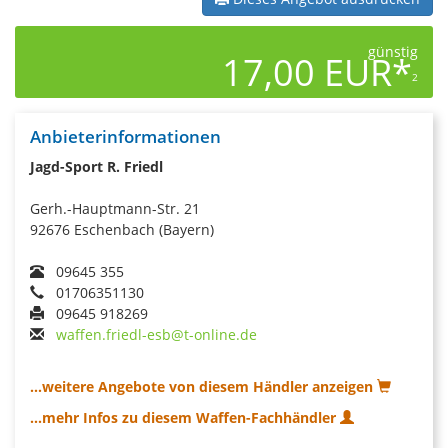
günstig
17,00 EUR*
2
Anbieterinformationen
Jagd-Sport R. Friedl
Gerh.-Hauptmann-Str. 21
92676 Eschenbach (Bayern)
09645 355
01706351130
09645 918269
waffen.friedl-esb@t-online.de
...weitere Angebote von diesem Händler anzeigen
...mehr Infos zu diesem Waffen-Fachhändler