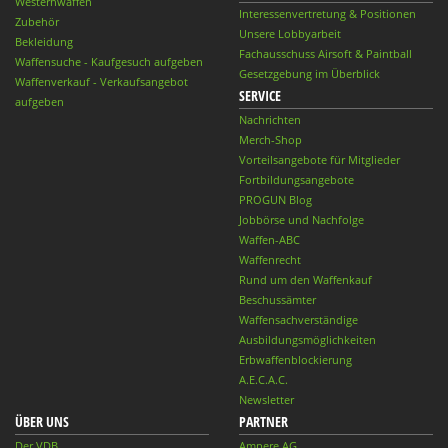
Westernwaffen
Interessenvertretung & Positionen
Zubehör
Unsere Lobbyarbeit
Bekleidung
Fachausschuss Airsoft & Paintball
Waffensuche - Kaufgesuch aufgeben
Gesetzgebung im Überblick
Waffenverkauf - Verkaufsangebot
SERVICE
aufgeben
Nachrichten
Merch-Shop
Vorteilsangebote für Mitglieder
Fortbildungsangebote
PROGUN Blog
Jobbörse und Nachfolge
Waffen-ABC
Waffenrecht
Rund um den Waffenkauf
Beschussämter
Waffensachverständige
Ausbildungsmöglichkeiten
Erbwaffenblockierung
A.E.C.A.C.
Newsletter
ÜBER UNS
PARTNER
Der VDB
Ampere AG