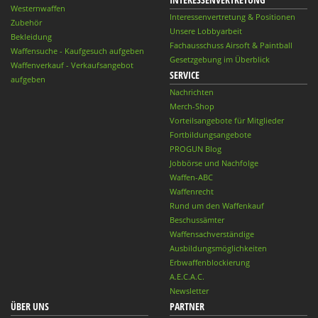
Westernwaffen
Interessenvertretung & Positionen
Zubehör
Unsere Lobbyarbeit
Bekleidung
Fachausschuss Airsoft & Paintball
Waffensuche - Kaufgesuch aufgeben
Gesetzgebung im Überblick
Waffenverkauf - Verkaufsangebot
SERVICE
aufgeben
Nachrichten
Merch-Shop
Vorteilsangebote für Mitglieder
Fortbildungsangebote
PROGUN Blog
Jobbörse und Nachfolge
Waffen-ABC
Waffenrecht
Rund um den Waffenkauf
Beschussämter
Waffensachverständige
Ausbildungsmöglichkeiten
Erbwaffenblockierung
A.E.C.A.C.
Newsletter
ÜBER UNS
PARTNER