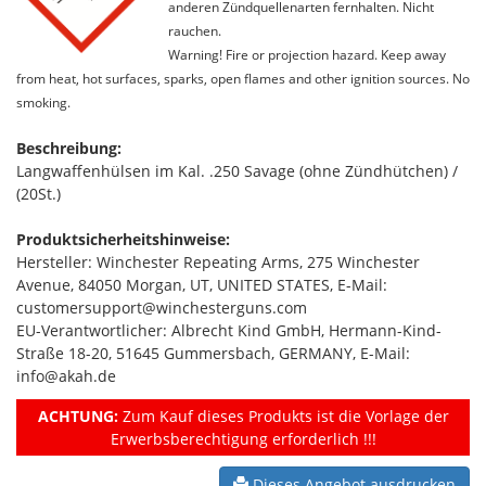
anderen Zündquellenarten fernhalten. Nicht
rauchen.
Warning! Fire or projection hazard. Keep away
from heat, hot surfaces, sparks, open flames and other ignition sources. No
smoking.
Beschreibung:
Langwaffenhülsen im Kal. .250 Savage (ohne Zündhütchen) /
(20St.)
Produktsicherheitshinweise:
Hersteller: Winchester Repeating Arms, 275 Winchester
Avenue, 84050 Morgan, UT, UNITED STATES, E-Mail:
customersupport@winchesterguns.com
EU-Verantwortlicher: Albrecht Kind GmbH, Hermann-Kind-
Straße 18-20, 51645 Gummersbach, GERMANY, E-Mail:
info@akah.de
ACHTUNG:
Zum Kauf dieses Produkts ist die Vorlage der
Erwerbsberechtigung erforderlich !!!
Dieses Angebot ausdrucken