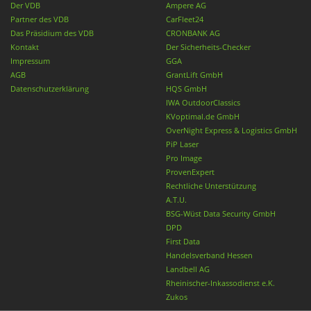
Der VDB
Ampere AG
Partner des VDB
CarFleet24
Das Präsidium des VDB
CRONBANK AG
Kontakt
Der Sicherheits-Checker
Impressum
GGA
AGB
GrantLift GmbH
Datenschutzerklärung
HQS GmbH
IWA OutdoorClassics
KVoptimal.de GmbH
OverNight Express & Logistics GmbH
PiP Laser
Pro Image
ProvenExpert
Rechtliche Unterstützung
A.T.U.
BSG-Wüst Data Security GmbH
DPD
First Data
Handelsverband Hessen
Landbell AG
Rheinischer-Inkassodienst e.K.
Zukos