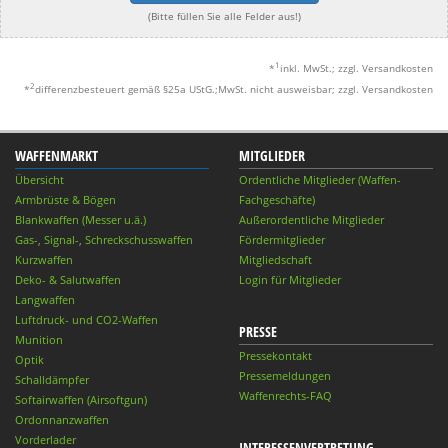
(Bitte füllen Sie alle Felder aus!)
1
*
inkl. MwSt.; zzgl. Versandkosten
2
*
differenzbesteuert gemäß §25a UStG.;MwSt. nicht ausweisbar; zzgl. Versandkosten
WAFFENMARKT
MITGLIEDER
Übersicht
Ordentliche Mitglieder (Waffen-
Armbrüste & Bögen
Fachgeschäfte)
Blankwaffen (Messer u.ä.)
Außerordentliche Mitglieder
Gas-, Signal-, Schreckschusswaffen
Fördermitglieder
Kurzwaffen
Mitgliedschaft
Deko- & Salutwaffen
Login für Mitglieder
Langwaffen
Luftdruck- und CO2-Waffen
PRESSE
Munition
Pressekontakt
Optik
Pressemeldungen
Schalldämpfer
Waffenrechts-FAQ
Softairwaffen (Airsoftgun)
Ordonnanzwaffen
Vorderlader
INTERESSENVERTRETUNG