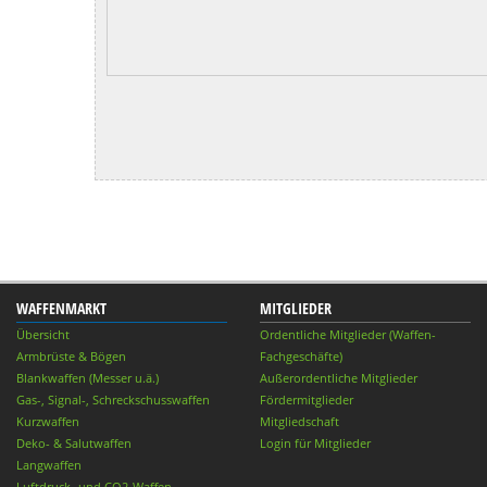
WAFFENMARKT
MITGLIEDER
Übersicht
Ordentliche Mitglieder (Waffen-
Armbrüste & Bögen
Fachgeschäfte)
Blankwaffen (Messer u.ä.)
Außerordentliche Mitglieder
Gas-, Signal-, Schreckschusswaffen
Fördermitglieder
Kurzwaffen
Mitgliedschaft
Deko- & Salutwaffen
Login für Mitglieder
Langwaffen
Luftdruck- und CO2-Waffen