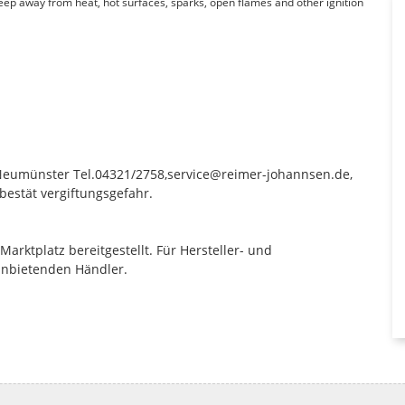
Keep away from heat, hot surfaces, sparks, open flames and other ignition
 Neumünster Tel.04321/2758,service@reimer-johannsen.de,
 bestät vergiftungsgefahr.
rktplatz bereitgestellt. Für Hersteller- und
anbietenden Händler.