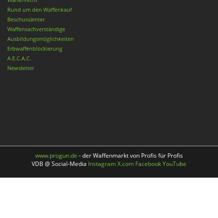
Rund um den Waffenkauf
Beschussämter
Waffensachverständige
Ausbildungsmöglichkeiten
Erbwaffenblockierung
A.E.C.A.C.
Newsletter
www.progun.de
- der Waffenmarkt von Profis für Profis
VDB @ Social-Media
Instagram
X.com
Facebook
YouTube