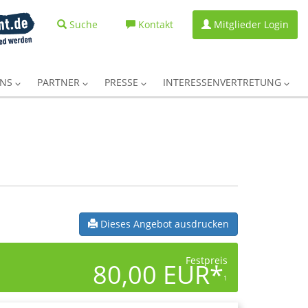
Suche
Kontakt
Mitglieder Login
UNS
PARTNER
PRESSE
INTERESSENVERTRETUNG
Dieses Angebot ausdrucken
Festpreis
80,00 EUR*
1