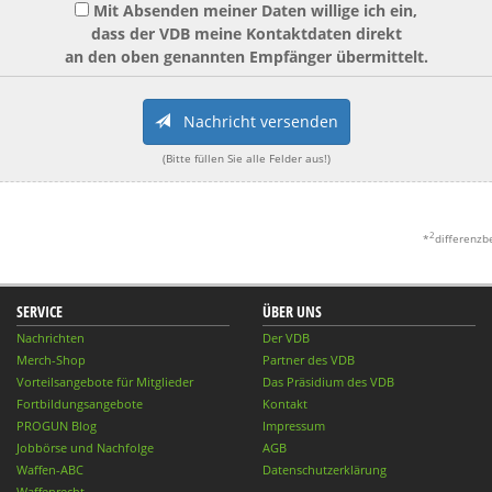
Mit Absenden meiner Daten willige ich ein,
dass der VDB meine Kontaktdaten direkt
an den oben genannten Empfänger übermittelt.
Nachricht versenden
(Bitte füllen Sie alle Felder aus!)
2
*
differenzb
SERVICE
ÜBER UNS
Nachrichten
Der VDB
Merch-Shop
Partner des VDB
Vorteilsangebote für Mitglieder
Das Präsidium des VDB
Fortbildungsangebote
Kontakt
PROGUN Blog
Impressum
Jobbörse und Nachfolge
AGB
Waffen-ABC
Datenschutzerklärung
Waffenrecht