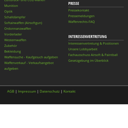
PRESSE
Munition
Pressekontakt
Optik
Pressemeldungen
Schalldämpfer
Waffenrechts-FAQ
Softairwaffen (Airsoftgun)
Ordonnanzwaffen
Vorderlader
INTERESSENVERTRETUNG
Westernwaffen
Interessenvertretung & Positionen
Zubehör
Unsere Lobbyarbeit
Bekleidung
Fachausschuss Airsoft & Paintball
Waffensuche - Kaufgesuch aufgeben
Gesetzgebung im Überblick
Waffenverkauf - Verkaufsangebot
aufgeben
AGB
|
Impressum
|
Datenschutz
|
Kontakt