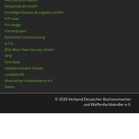
KVoptimal.de GmbH
OverNight Express & Logistics GmbH
PiP Laser
Pro Image
ProvenExpert
Rechtliche Unterstützung
A.T.U.
BSG-Wüst Data Security GmbH
DPD
First Data
Handelsverband Hessen
Landbell AG
Rheinischer-Inkassodienst e.K.
Zukos
© 2026 Verband Deutscher Büchsenmacher
und Waffenfachhändler e.V.
Nach oben