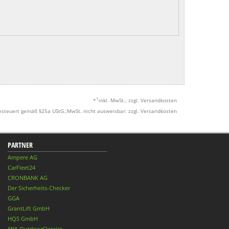
1
*
inkl. MwSt.; zzgl. Versandkosten
esteuert gemäß §25a UStG.;MwSt. nicht ausweisbar; zzgl. Versandkosten
PARTNER
Ampere AG
CarFleet24
CRONBANK AG
Der Sicherheits-Checker
GGA
GrantLift GmbH
HQS GmbH
IWA OutdoorClassics