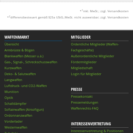
1
*
inkl. MwSt.; zzgl. Versandkosten
2
*
differenzbesteuert gemäß §25a UStG.;MwSt. nicht ausweisbar; zzgl. Versandkosten
WAFFENMARKT
MITGLIEDER
Übersicht
Ordentliche Mitglieder (Waffen-
Armbrüste & Bögen
Fachgeschäfte)
Blankwaffen (Messer u.ä.)
Außerordentliche Mitglieder
Gas-, Signal-, Schreckschusswaffen
Fördermitglieder
Kurzwaffen
Mitgliedschaft
Deko- & Salutwaffen
Login für Mitglieder
Langwaffen
Luftdruck- und CO2-Waffen
PRESSE
Munition
Pressekontakt
Optik
Pressemeldungen
Schalldämpfer
Waffenrechts-FAQ
Softairwaffen (Airsoftgun)
Ordonnanzwaffen
Vorderlader
INTERESSENVERTRETUNG
Westernwaffen
Interessenvertretung & Positionen