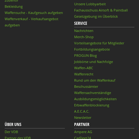
Zubehör
Unsere Lobbyarbeit
Bekleidung
Fachausschuss Airsoft & Paintball
Waffensuche - Kaufgesuch aufgeben
Gesetzgebung im Überblick
Waffenverkauf - Verkaufsangebot
SERVICE
aufgeben
Nachrichten
Merch-Shop
Vorteilsangebote für Mitglieder
Fortbildungsangebote
PROGUN Blog
Jobbörse und Nachfolge
Waffen-ABC
Waffenrecht
Rund um den Waffenkauf
Beschussämter
Waffensachverständige
Ausbildungsmöglichkeiten
Erbwaffenblockierung
A.E.C.A.C.
Newsletter
ÜBER UNS
PARTNER
Der VDB
Ampere AG
Partner des VDB
CarFleet24