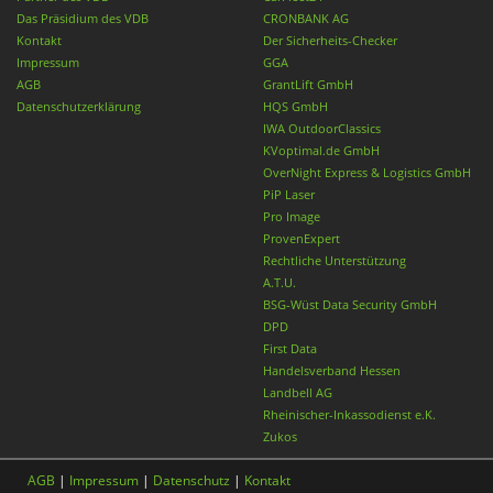
Das Präsidium des VDB
CRONBANK AG
Kontakt
Der Sicherheits-Checker
Impressum
GGA
AGB
GrantLift GmbH
Datenschutzerklärung
HQS GmbH
IWA OutdoorClassics
KVoptimal.de GmbH
OverNight Express & Logistics GmbH
PiP Laser
Pro Image
ProvenExpert
Rechtliche Unterstützung
A.T.U.
BSG-Wüst Data Security GmbH
DPD
First Data
Handelsverband Hessen
Landbell AG
Rheinischer-Inkassodienst e.K.
Zukos
AGB
|
Impressum
|
Datenschutz
|
Kontakt