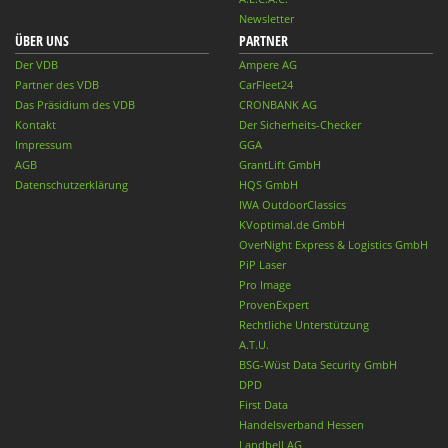
Newsletter
ÜBER UNS
PARTNER
Der VDB
Ampere AG
Partner des VDB
CarFleet24
Das Präsidium des VDB
CRONBANK AG
Kontakt
Der Sicherheits-Checker
Impressum
GGA
AGB
GrantLift GmbH
Datenschutzerklärung
HQS GmbH
IWA OutdoorClassics
KVoptimal.de GmbH
OverNight Express & Logistics GmbH
PiP Laser
Pro Image
ProvenExpert
Rechtliche Unterstützung
A.T.U.
BSG-Wüst Data Security GmbH
DPD
First Data
Handelsverband Hessen
Landbell AG