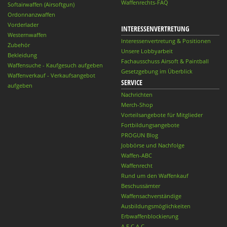
Waffenrechts-FAQ
Softairwaffen (Airsoftgun)
Ordonnanzwaffen
Vorderlader
INTERESSENVERTRETUNG
Westernwaffen
Interessenvertretung & Positionen
Zubehör
Unsere Lobbyarbeit
Bekleidung
Fachausschuss Airsoft & Paintball
Waffensuche - Kaufgesuch aufgeben
Gesetzgebung im Überblick
Waffenverkauf - Verkaufsangebot
SERVICE
aufgeben
Nachrichten
Merch-Shop
Vorteilsangebote für Mitglieder
Fortbildungsangebote
PROGUN Blog
Jobbörse und Nachfolge
Waffen-ABC
Waffenrecht
Rund um den Waffenkauf
Beschussämter
Waffensachverständige
Ausbildungsmöglichkeiten
Erbwaffenblockierung
A.E.C.A.C.