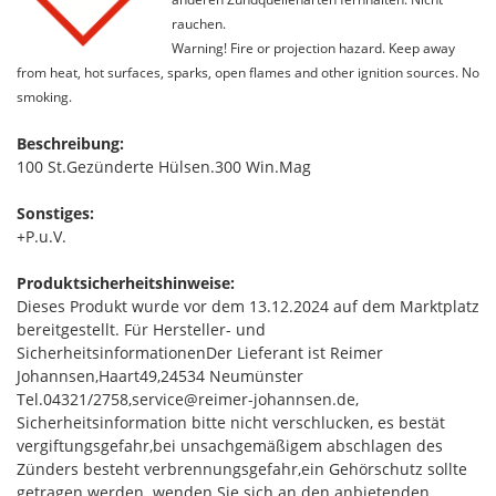
rauchen.
Warning! Fire or projection hazard. Keep away
from heat, hot surfaces, sparks, open flames and other ignition sources. No
smoking.
Beschreibung:
100 St.Gezünderte Hülsen.300 Win.Mag
Sonstiges:
+P.u.V.
Produktsicherheitshinweise:
Dieses Produkt wurde vor dem 13.12.2024 auf dem Marktplatz
bereitgestellt. Für Hersteller- und
SicherheitsinformationenDer Lieferant ist Reimer
Johannsen,Haart49,24534 Neumünster
Tel.04321/2758,service@reimer-johannsen.de,
Sicherheitsinformation bitte nicht verschlucken, es bestät
vergiftungsgefahr,bei unsachgemäßigem abschlagen des
Zünders besteht verbrennungsgefahr,ein Gehörschutz sollte
getragen werden. wenden Sie sich an den anbietenden