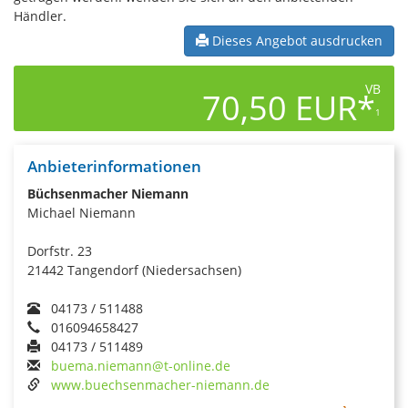
Händler.
Dieses Angebot ausdrucken
VB
70,50 EUR*
1
Anbieterinformationen
Büchsenmacher Niemann
Michael Niemann
Dorfstr. 23
21442 Tangendorf (Niedersachsen)
04173 / 511488
016094658427
04173 / 511489
buema.niemann@t-online.de
www.buechsenmacher-niemann.de