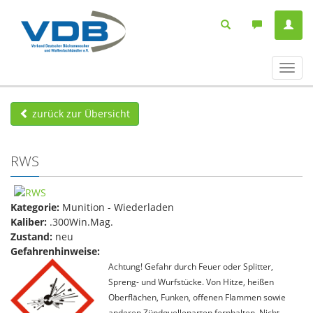
Navig
ein-/
zurück zur Übersicht
RWS
Kategorie:
Munition - Wiederladen
Kaliber:
.300Win.Mag.
Zustand:
neu
Gefahrenhinweise:
Achtung! Gefahr durch Feuer oder Splitter,
Spreng- und Wurfstücke. Von Hitze, heißen
Oberflächen, Funken, offenen Flammen sowie
anderen Zündquellenarten fernhalten. Nicht