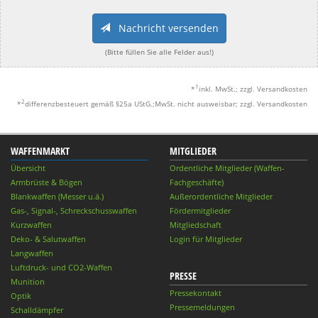
Nachricht versenden
(Bitte füllen Sie alle Felder aus!)
1
*
inkl. MwSt.; zzgl. Versandkosten
2
*
differenzbesteuert gemäß §25a UStG.;MwSt. nicht ausweisbar; zzgl. Versandkosten
WAFFENMARKT
MITGLIEDER
Übersicht
Ordentliche Mitglieder (Waffen-
Armbrüste & Bögen
Fachgeschäfte)
Blankwaffen (Messer u.ä.)
Außerordentliche Mitglieder
Gas-, Signal-, Schreckschusswaffen
Fördermitglieder
Kurzwaffen
Mitgliedschaft
Deko- & Salutwaffen
Login für Mitglieder
Langwaffen
Luftdruck- und CO2-Waffen
PRESSE
Munition
Pressekontakt
Optik
Pressemeldungen
Schalldämpfer