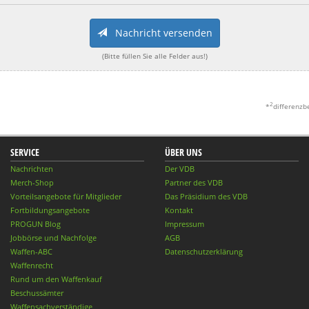
Nachricht versenden
(Bitte füllen Sie alle Felder aus!)
2
*
differenzb
SERVICE
ÜBER UNS
Nachrichten
Der VDB
Merch-Shop
Partner des VDB
Vorteilsangebote für Mitglieder
Das Präsidium des VDB
Fortbildungsangebote
Kontakt
PROGUN Blog
Impressum
Jobbörse und Nachfolge
AGB
Waffen-ABC
Datenschutzerklärung
Waffenrecht
Rund um den Waffenkauf
Beschussämter
Waffensachverständige