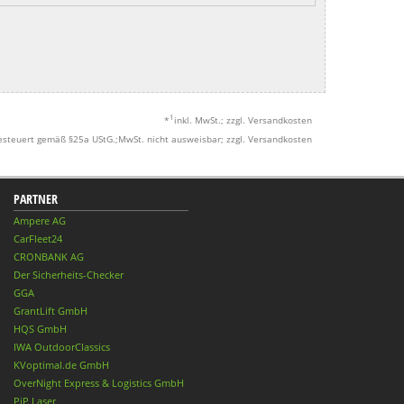
1
*
inkl. MwSt.; zzgl. Versandkosten
esteuert gemäß §25a UStG.;MwSt. nicht ausweisbar; zzgl. Versandkosten
PARTNER
Ampere AG
CarFleet24
CRONBANK AG
Der Sicherheits-Checker
GGA
GrantLift GmbH
HQS GmbH
IWA OutdoorClassics
KVoptimal.de GmbH
OverNight Express & Logistics GmbH
PiP Laser