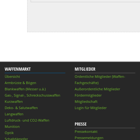
WAFFENMARKT
MITGLIEDER
Übersicht
Ordentliche Mitglieder (Waffen-
Armbrüste & Bögen
Fachgeschäfte)
Blankwaffen (Messer u.ä.)
Außerordentliche Mitglieder
Gas-, Signal-, Schreckschusswaffen
Fördermitglieder
Kurzwaffen
Mitgliedschaft
Deko- & Salutwaffen
Login für Mitglieder
Langwaffen
Luftdruck- und CO2-Waffen
PRESSE
Munition
Pressekontakt
Optik
Pressemeldungen
Schalldämpfer