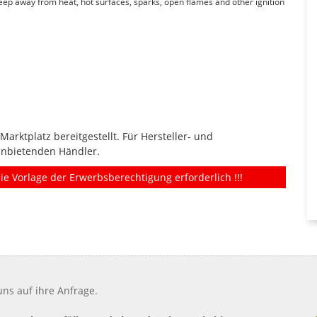
Keep away from heat, hot surfaces, sparks, open flames and other ignition
rktplatz bereitgestellt. Für Hersteller- und
anbietenden Händler.
ie Vorlage der Erwerbsberechtigung erforderlich !!!
ns auf ihre Anfrage.