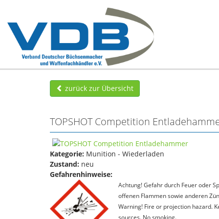
zurück zur Übersicht
TOPSHOT Competition Entladehamm
Kategorie:
Munition - Wiederladen
Zustand:
neu
Gefahrenhinweise:
Achtung! Gefahr durch Feuer oder Spl
offenen Flammen sowie anderen Zünd
Warning! Fire or projection hazard. 
sources. No smoking.