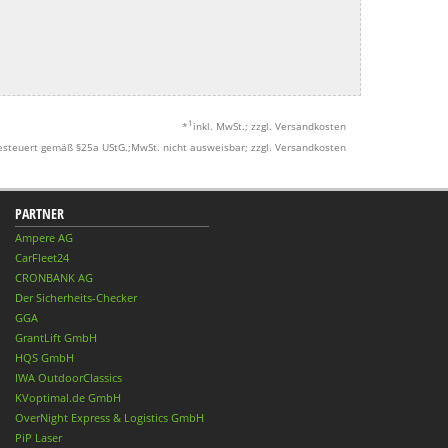
1
*
inkl. MwSt.; zzgl. Versandkosten
esteuert gemäß §25a UStG.;MwSt. nicht ausweisbar; zzgl. Versandkosten
PARTNER
Ampere AG
CarFleet24
CRONBANK AG
Der Sicherheits-Checker
GGA
GrantLift GmbH
HQS GmbH
IWA OutdoorClassics
KVoptimal.de GmbH
OverNight Express & Logistics GmbH
PiP Laser