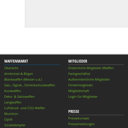
WAFFENMARKT
MITGLIEDER
Übersicht
Ordentliche Mitglieder (Waffen-
Armbrüste & Bögen
Fachgeschäfte)
Blankwaffen (Messer u.ä.)
Außerordentliche Mitglieder
Gas-, Signal-, Schreckschusswaffen
Fördermitglieder
Kurzwaffen
Mitgliedschaft
Deko- & Salutwaffen
Login für Mitglieder
Langwaffen
Luftdruck- und CO2-Waffen
PRESSE
Munition
Pressekontakt
Optik
Pressemeldungen
Schalldämpfer