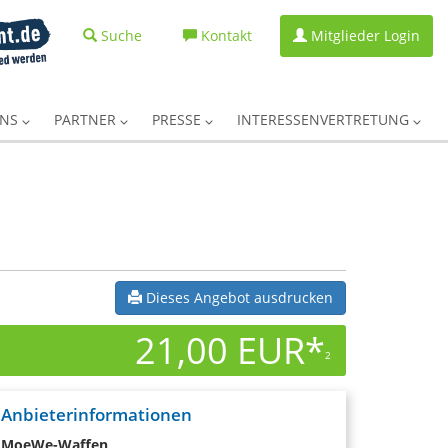
Suche
Kontakt
Mitglieder Login
UNS
PARTNER
PRESSE
INTERESSENVERTRETUNG
Dieses Angebot ausdrucken
21,00 EUR*
2
Anbieterinformationen
MoeWe-Waffen