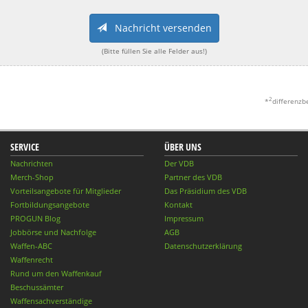
Nachricht versenden
(Bitte füllen Sie alle Felder aus!)
2
*
differenzb
SERVICE
ÜBER UNS
Nachrichten
Der VDB
Merch-Shop
Partner des VDB
Vorteilsangebote für Mitglieder
Das Präsidium des VDB
Fortbildungsangebote
Kontakt
PROGUN Blog
Impressum
Jobbörse und Nachfolge
AGB
Waffen-ABC
Datenschutzerklärung
Waffenrecht
Rund um den Waffenkauf
Beschussämter
Waffensachverständige