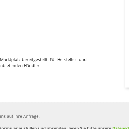
rktplatz bereitgestellt. Für Hersteller- und
anbietenden Händler.
ns auf ihre Anfrage.
 Formular ausfüllen und absenden, lesen Sie bitte unsere
Datensc