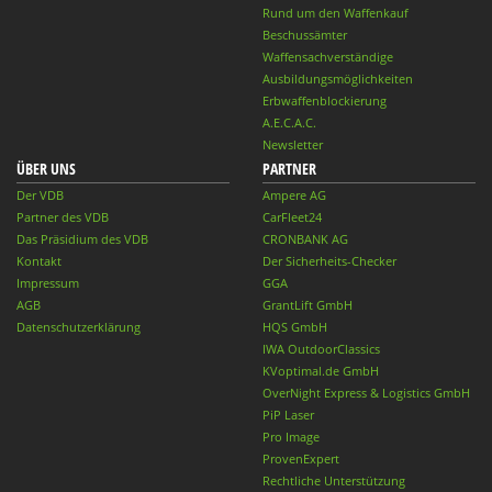
Rund um den Waffenkauf
Beschussämter
Waffensachverständige
Ausbildungsmöglichkeiten
Erbwaffenblockierung
A.E.C.A.C.
Newsletter
ÜBER UNS
PARTNER
Der VDB
Ampere AG
Partner des VDB
CarFleet24
Das Präsidium des VDB
CRONBANK AG
Kontakt
Der Sicherheits-Checker
Impressum
GGA
AGB
GrantLift GmbH
Datenschutzerklärung
HQS GmbH
IWA OutdoorClassics
KVoptimal.de GmbH
OverNight Express & Logistics GmbH
PiP Laser
Pro Image
ProvenExpert
Rechtliche Unterstützung