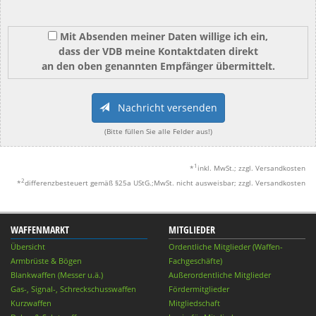
Mit Absenden meiner Daten willige ich ein,
dass der VDB meine Kontaktdaten direkt
an den oben genannten Empfänger übermittelt.
Nachricht versenden
(Bitte füllen Sie alle Felder aus!)
1
*
inkl. MwSt.; zzgl. Versandkosten
2
*
differenzbesteuert gemäß §25a UStG.;MwSt. nicht ausweisbar; zzgl. Versandkosten
WAFFENMARKT
MITGLIEDER
Übersicht
Ordentliche Mitglieder (Waffen-
Armbrüste & Bögen
Fachgeschäfte)
Blankwaffen (Messer u.ä.)
Außerordentliche Mitglieder
Gas-, Signal-, Schreckschusswaffen
Fördermitglieder
Kurzwaffen
Mitgliedschaft