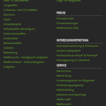
Deko- & Salutwaffen
Login für Mitglieder
Langwaffen
Luftdruck- und CO2-Waffen
PRESSE
Munition
Pressekontakt
Optik
Pressemeldungen
Schalldämpfer
Waffenrechts-FAQ
Softairwaffen (Airsoftgun)
Ordonnanzwaffen
Vorderlader
INTERESSENVERTRETUNG
Westernwaffen
Interessenvertretung & Positionen
Zubehör
Unsere Lobbyarbeit
Bekleidung
Fachausschuss Airsoft & Paintball
Waffensuche - Kaufgesuch aufgeben
Gesetzgebung im Überblick
Waffenverkauf - Verkaufsangebot
SERVICE
aufgeben
Nachrichten
Merch-Shop
Vorteilsangebote für Mitglieder
Fortbildungsangebote
PROGUN Blog
Jobbörse und Nachfolge
Waffen-ABC
Waffenrecht