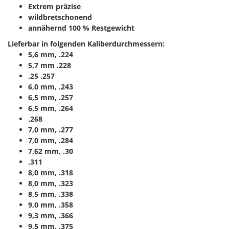
Extrem präzise
wildbretschonend
annähernd 100 % Restgewicht
Lieferbar in folgenden Kaliberdurchmessern:
5,6 mm, .224
5,7 mm .228
.25 .257
6,0 mm, .243
6,5 mm, .257
6,5 mm, .264
.268
7,0 mm, .277
7,0 mm, .284
7,62 mm, .30
.311
8,0 mm, .318
8,0 mm, .323
8,5 mm, .338
9,0 mm, .358
9,3 mm, .366
9,5 mm, .375