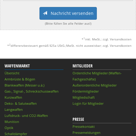
Nachricht versenden
(Bitte füllen Sie alle Felder aus!)
1
*
inkl. MwSt.; zzgl. Versandkosten
2
*
differenzbesteuert gemäß §25a UStG.;MwSt. nicht ausweisbar; zzgl. Versandkosten
WAFFENMARKT
MITGLIEDER
Übersicht
Ordentliche Mitglieder (Waffen-
Armbrüste & Bögen
Fachgeschäfte)
Blankwaffen (Messer u.ä.)
Außerordentliche Mitglieder
Gas-, Signal-, Schreckschusswaffen
Fördermitglieder
Kurzwaffen
Mitgliedschaft
Deko- & Salutwaffen
Login für Mitglieder
Langwaffen
Luftdruck- und CO2-Waffen
PRESSE
Munition
Pressekontakt
Optik
Pressemeldungen
Schalldämpfer