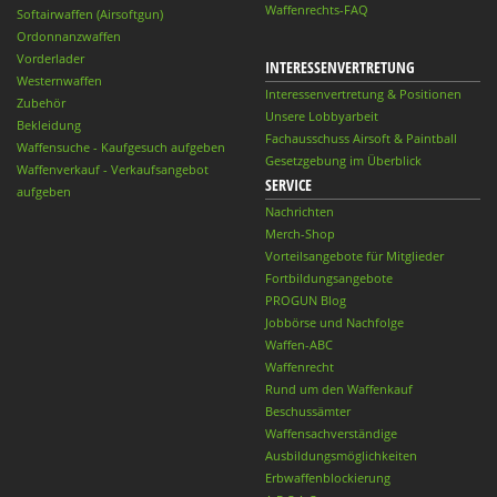
Waffenrechts-FAQ
Softairwaffen (Airsoftgun)
Ordonnanzwaffen
Vorderlader
INTERESSENVERTRETUNG
Westernwaffen
Interessenvertretung & Positionen
Zubehör
Unsere Lobbyarbeit
Bekleidung
Fachausschuss Airsoft & Paintball
Waffensuche - Kaufgesuch aufgeben
Gesetzgebung im Überblick
Waffenverkauf - Verkaufsangebot
SERVICE
aufgeben
Nachrichten
Merch-Shop
Vorteilsangebote für Mitglieder
Fortbildungsangebote
PROGUN Blog
Jobbörse und Nachfolge
Waffen-ABC
Waffenrecht
Rund um den Waffenkauf
Beschussämter
Waffensachverständige
Ausbildungsmöglichkeiten
Erbwaffenblockierung