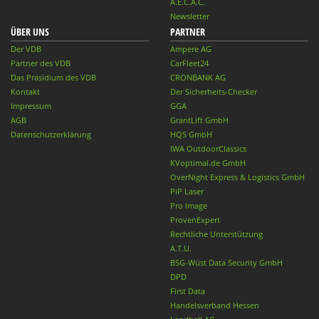
A.E.C.A.C.
Newsletter
ÜBER UNS
PARTNER
Der VDB
Ampere AG
Partner des VDB
CarFleet24
Das Präsidium des VDB
CRONBANK AG
Kontakt
Der Sicherheits-Checker
Impressum
GGA
AGB
GrantLift GmbH
Datenschutzerklärung
HQS GmbH
IWA OutdoorClassics
KVoptimal.de GmbH
OverNight Express & Logistics GmbH
PiP Laser
Pro Image
ProvenExpert
Rechtliche Unterstützung
A.T.U.
BSG-Wüst Data Security GmbH
DPD
First Data
Handelsverband Hessen