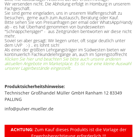
Wir versenden nicht. Die Abholung erfolgt in Homburg in unserem
Fachgeschäft.
Sie sind gerne eingeladen, uns in unserem Waffengeschäft zu
besuchen, gerne auch zum Austausch, Beratung oder Kauf.
Bitte sehen SIe von Preisanfragen per email oder WhatsApp/Handy
ab - es hat Überhand genommen von bundesweiten
"Schnäppchenjäger" - aus Zeitgründen bentworten wir diese nicht
mehr.
Soviel sei aber gesagt: Wir liegen unter, oft sogar deutlich unter
dem UVP :-) .. es lohnt sich!
Als einer der größten Lehrgangsträger im Südwesten bieten wir
kontinuierlich Fachkundelehrgänge an, auch im Sprengstoffrecht
Klicken Sie hier und beachten Sie bitte auch unsere anderen
aktuellen Angebote im Marketplace. Es ist nur eine kleine Auswahl
unserer Lagerbestände eingestellt.
Produktsicherheitshinweise:
Technischer Großhandel Müller GmbH Ranham 12 83349
PALLING
info@pulver-mueller.de
ACHTUNG:
Zum Kauf dieses Produkts ist die Vorlage der
Erwerbsberechtigung erforderlich !!!