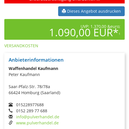
Dieses Angebot ausdrucken
UVP: 1.370,00 &euro;
1.090,00 EUR*
1
VERSANDKOSTEN
Anbieterinformationen
Waffenhandel Kaufmann
Peter Kaufmann
Saar-Pfalz-Str. 78/78a
66424 Homburg (Saarland)
015228977688
0152 289 77 688
info@pulverhandel.de
www.pulverhandel.de