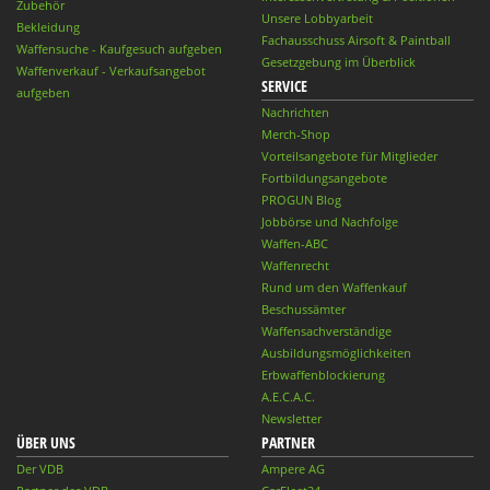
Zubehör
Unsere Lobbyarbeit
Bekleidung
Fachausschuss Airsoft & Paintball
Waffensuche - Kaufgesuch aufgeben
Gesetzgebung im Überblick
Waffenverkauf - Verkaufsangebot
SERVICE
aufgeben
Nachrichten
Merch-Shop
Vorteilsangebote für Mitglieder
Fortbildungsangebote
PROGUN Blog
Jobbörse und Nachfolge
Waffen-ABC
Waffenrecht
Rund um den Waffenkauf
Beschussämter
Waffensachverständige
Ausbildungsmöglichkeiten
Erbwaffenblockierung
A.E.C.A.C.
Newsletter
ÜBER UNS
PARTNER
Der VDB
Ampere AG