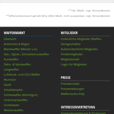
1
*
inkl. MwSt.; zzgl. Versandkosten
2
*
differenzbesteuert gemäß §25a UStG.;MwSt. nicht ausweisbar; zzgl. Versandkosten
WAFFENMARKT
MITGLIEDER
Übersicht
Ordentliche Mitglieder (Waffen-
Armbrüste & Bögen
Fachgeschäfte)
Blankwaffen (Messer u.ä.)
Außerordentliche Mitglieder
Gas-, Signal-, Schreckschusswaffen
Fördermitglieder
Kurzwaffen
Mitgliedschaft
Deko- & Salutwaffen
Login für Mitglieder
Langwaffen
Luftdruck- und CO2-Waffen
PRESSE
Munition
Pressekontakt
Optik
Pressemeldungen
Schalldämpfer
Waffenrechts-FAQ
Softairwaffen (Airsoftgun)
Ordonnanzwaffen
Vorderlader
INTERESSENVERTRETUNG
Westernwaffen
Interessenvertretung & Positionen