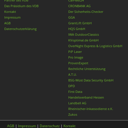
Partner des VDB
CarFleet24
Das Präsidium des VDB
CRONBANK AG
Kontakt
Der Sicherheits-Checker
Impressum
GGA
AGB
GrantLift GmbH
Datenschutzerklärung
HQS GmbH
IWA OutdoorClassics
KVoptimal.de GmbH
OverNight Express & Logistics GmbH
PiP Laser
Pro Image
ProvenExpert
Rechtliche Unterstützung
A.T.U.
BSG-Wüst Data Security GmbH
DPD
First Data
Handelsverband Hessen
Landbell AG
Rheinischer-Inkassodienst e.K.
Zukos
AGB
|
Impressum
|
Datenschutz
|
Kontakt