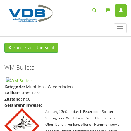
Navig
ein-/
zurück zur Übersicht
WM Bullets
Kategorie:
Munition - Wiederladen
Kaliber:
9mm Para
Zustand:
neu
Gefahrenhinweise:
Achtung! Gefahr durch Feuer oder Splitter,
Spreng- und Wurfstücke. Von Hitze, heißen
Oberflächen, Funken, offenen Flammen sowie
anderen Zündquellenarten fernhalten. Nicht