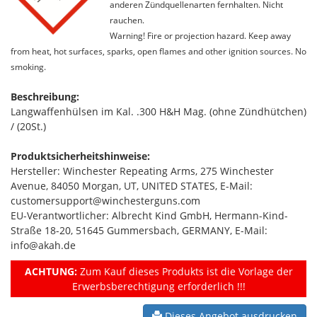
anderen Zündquellenarten fernhalten. Nicht
rauchen.
Warning! Fire or projection hazard. Keep away
from heat, hot surfaces, sparks, open flames and other ignition sources. No
smoking.
Beschreibung:
Langwaffenhülsen im Kal. .300 H&H Mag. (ohne Zündhütchen)
/ (20St.)
Produktsicherheitshinweise:
Hersteller: Winchester Repeating Arms, 275 Winchester
Avenue, 84050 Morgan, UT, UNITED STATES, E-Mail:
customersupport@winchesterguns.com
EU-Verantwortlicher: Albrecht Kind GmbH, Hermann-Kind-
Straße 18-20, 51645 Gummersbach, GERMANY, E-Mail:
info@akah.de
ACHTUNG:
Zum Kauf dieses Produkts ist die Vorlage der
Erwerbsberechtigung erforderlich !!!
Dieses Angebot ausdrucken