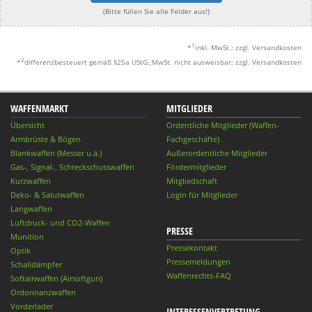
(Bitte füllen Sie alle Felder aus!)
1
*
inkl. MwSt.; zzgl. Versandkosten
2
*
differenzbesteuert gemäß §25a UStG.;MwSt. nicht ausweisbar; zzgl. Versandkosten
WAFFENMARKT
MITGLIEDER
Übersicht
Ordentliche Mitglieder (Waffen-
Armbrüste & Bögen
Fachgeschäfte)
Blankwaffen (Messer u.ä.)
Außerordentliche Mitglieder
Gas-, Signal-, Schreckschusswaffen
Fördermitglieder
Kurzwaffen
Mitgliedschaft
Deko- & Salutwaffen
Login für Mitglieder
Langwaffen
Luftdruck- und CO2-Waffen
PRESSE
Munition
Pressekontakt
Optik
Pressemeldungen
Schalldämpfer
Waffenrechts-FAQ
Softairwaffen (Airsoftgun)
Ordonnanzwaffen
Vorderlader
INTERESSENVERTRETUNG