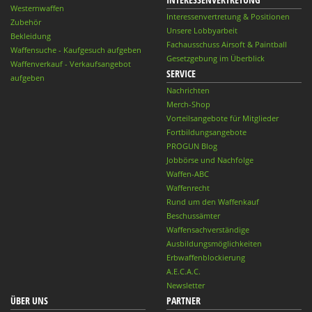
Westernwaffen
Interessenvertretung & Positionen
Zubehör
Unsere Lobbyarbeit
Bekleidung
Fachausschuss Airsoft & Paintball
Waffensuche - Kaufgesuch aufgeben
Gesetzgebung im Überblick
Waffenverkauf - Verkaufsangebot
SERVICE
aufgeben
Nachrichten
Merch-Shop
Vorteilsangebote für Mitglieder
Fortbildungsangebote
PROGUN Blog
Jobbörse und Nachfolge
Waffen-ABC
Waffenrecht
Rund um den Waffenkauf
Beschussämter
Waffensachverständige
Ausbildungsmöglichkeiten
Erbwaffenblockierung
A.E.C.A.C.
Newsletter
ÜBER UNS
PARTNER