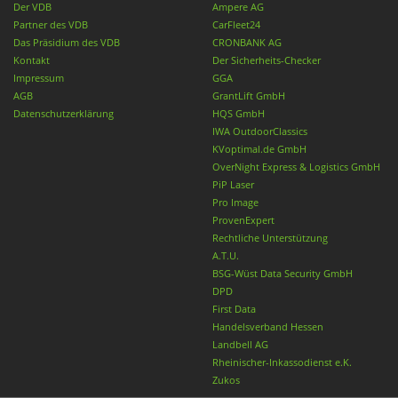
Der VDB
Ampere AG
Partner des VDB
CarFleet24
Das Präsidium des VDB
CRONBANK AG
Kontakt
Der Sicherheits-Checker
Impressum
GGA
AGB
GrantLift GmbH
Datenschutzerklärung
HQS GmbH
IWA OutdoorClassics
KVoptimal.de GmbH
OverNight Express & Logistics GmbH
PiP Laser
Pro Image
ProvenExpert
Rechtliche Unterstützung
A.T.U.
BSG-Wüst Data Security GmbH
DPD
First Data
Handelsverband Hessen
Landbell AG
Rheinischer-Inkassodienst e.K.
Zukos