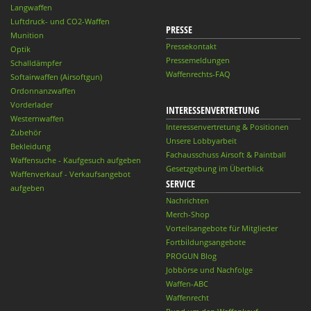
Langwaffen
Luftdruck- und CO2-Waffen
PRESSE
Munition
Pressekontakt
Optik
Pressemeldungen
Schalldämpfer
Waffenrechts-FAQ
Softairwaffen (Airsoftgun)
Ordonnanzwaffen
Vorderlader
INTERESSENVERTRETUNG
Westernwaffen
Interessenvertretung & Positionen
Zubehör
Unsere Lobbyarbeit
Bekleidung
Fachausschuss Airsoft & Paintball
Waffensuche - Kaufgesuch aufgeben
Gesetzgebung im Überblick
Waffenverkauf - Verkaufsangebot
SERVICE
aufgeben
Nachrichten
Merch-Shop
Vorteilsangebote für Mitglieder
Fortbildungsangebote
PROGUN Blog
Jobbörse und Nachfolge
Waffen-ABC
Waffenrecht