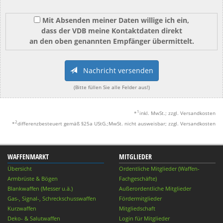
Mit Absenden meiner Daten willige ich ein,
dass der VDB meine Kontaktdaten direkt
an den oben genannten Empfänger übermittelt.
Nachricht versenden
(Bitte füllen Sie alle Felder aus!)
1
*
inkl. MwSt.; zzgl. Versandkosten
2
*
differenzbesteuert gemäß §25a UStG.;MwSt. nicht ausweisbar; zzgl. Versandkosten
WAFFENMARKT
MITGLIEDER
Übersicht
Ordentliche Mitglieder (Waffen-
Armbrüste & Bögen
Fachgeschäfte)
Blankwaffen (Messer u.ä.)
Außerordentliche Mitglieder
Gas-, Signal-, Schreckschusswaffen
Fördermitglieder
Kurzwaffen
Mitgliedschaft
Deko- & Salutwaffen
Login für Mitglieder