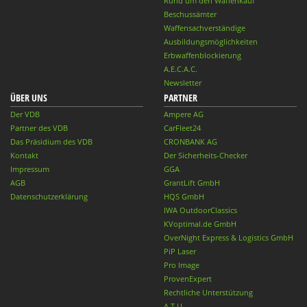
Rund um den Waffenkauf
Beschussämter
Waffensachverständige
Ausbildungsmöglichkeiten
Erbwaffenblockierung
A.E.C.A.C.
Newsletter
ÜBER UNS
PARTNER
Der VDB
Ampere AG
Partner des VDB
CarFleet24
Das Präsidium des VDB
CRONBANK AG
Kontakt
Der Sicherheits-Checker
Impressum
GGA
AGB
GrantLift GmbH
Datenschutzerklärung
HQS GmbH
IWA OutdoorClassics
KVoptimal.de GmbH
OverNight Express & Logistics GmbH
PiP Laser
Pro Image
ProvenExpert
Rechtliche Unterstützung
A.T.U.