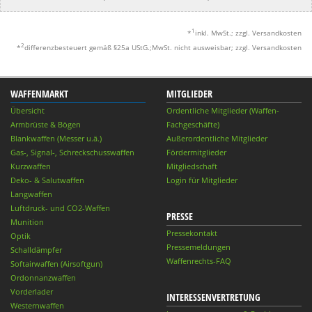
1
*
inkl. MwSt.; zzgl. Versandkosten
2
*
differenzbesteuert gemäß §25a UStG.;MwSt. nicht ausweisbar; zzgl. Versandkosten
WAFFENMARKT
MITGLIEDER
Übersicht
Ordentliche Mitglieder (Waffen-
Armbrüste & Bögen
Fachgeschäfte)
Blankwaffen (Messer u.ä.)
Außerordentliche Mitglieder
Gas-, Signal-, Schreckschusswaffen
Fördermitglieder
Kurzwaffen
Mitgliedschaft
Deko- & Salutwaffen
Login für Mitglieder
Langwaffen
Luftdruck- und CO2-Waffen
PRESSE
Munition
Pressekontakt
Optik
Pressemeldungen
Schalldämpfer
Waffenrechts-FAQ
Softairwaffen (Airsoftgun)
Ordonnanzwaffen
Vorderlader
INTERESSENVERTRETUNG
Westernwaffen