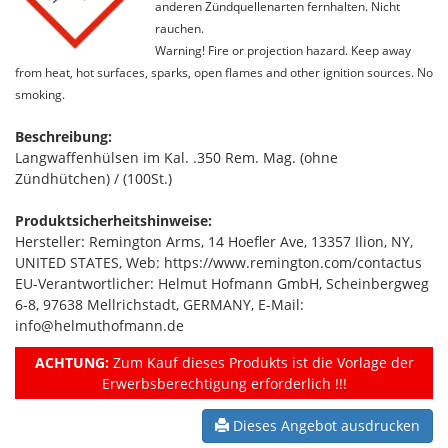
anderen Zündquellenarten fernhalten. Nicht
rauchen.
Warning! Fire or projection hazard. Keep away
from heat, hot surfaces, sparks, open flames and other ignition sources. No
smoking.
Beschreibung:
Langwaffenhülsen im Kal. .350 Rem. Mag. (ohne
Zündhütchen) / (100St.)
Produktsicherheitshinweise:
Hersteller: Remington Arms, 14 Hoefler Ave, 13357 Ilion, NY,
UNITED STATES, Web: https://www.remington.com/contactus
EU-Verantwortlicher: Helmut Hofmann GmbH, Scheinbergweg
6-8, 97638 Mellrichstadt, GERMANY, E-Mail:
info@helmuthofmann.de
ACHTUNG:
Zum Kauf dieses Produkts ist die Vorlage der
Erwerbsberechtigung erforderlich !!!
Dieses Angebot ausdrucken