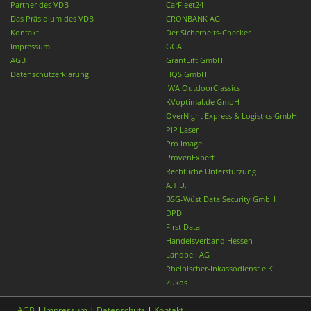
Partner des VDB
CarFleet24
Das Präsidium des VDB
CRONBANK AG
Kontakt
Der Sicherheits-Checker
Impressum
GGA
AGB
GrantLift GmbH
Datenschutzerklärung
HQS GmbH
IWA OutdoorClassics
KVoptimal.de GmbH
OverNight Express & Logistics GmbH
PiP Laser
Pro Image
ProvenExpert
Rechtliche Unterstützung
A.T.U.
BSG-Wüst Data Security GmbH
DPD
First Data
Handelsverband Hessen
Landbell AG
Rheinischer-Inkassodienst e.K.
Zukos
AGB
|
Impressum
|
Datenschutz
|
Kontakt