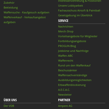
Interessenvertretung & Positionen
Zubehör
Unsere Lobbyarbeit
Bekleidung
Fachausschuss Airsoft & Paintball
Waffensuche - Kaufgesuch aufgeben
Gesetzgebung im Überblick
Waffenverkauf - Verkaufsangebot
SERVICE
aufgeben
Nachrichten
Merch-Shop
Vorteilsangebote für Mitglieder
Fortbildungsangebote
PROGUN Blog
Jobbörse und Nachfolge
Waffen-ABC
Waffenrecht
Rund um den Waffenkauf
Beschussämter
Waffensachverständige
Ausbildungsmöglichkeiten
Erbwaffenblockierung
A.E.C.A.C.
Newsletter
ÜBER UNS
PARTNER
Der VDB
Ampere AG