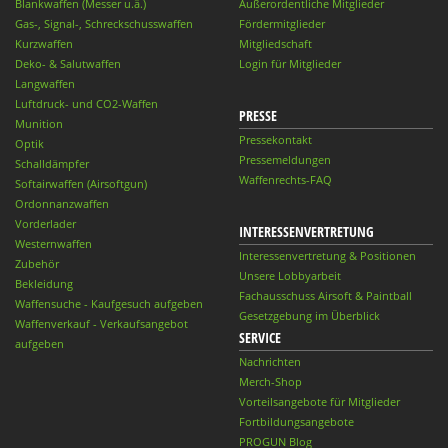
Blankwaffen (Messer u.ä.)
Außerordentliche Mitglieder
Gas-, Signal-, Schreckschusswaffen
Fördermitglieder
Kurzwaffen
Mitgliedschaft
Deko- & Salutwaffen
Login für Mitglieder
Langwaffen
Luftdruck- und CO2-Waffen
PRESSE
Munition
Pressekontakt
Optik
Pressemeldungen
Schalldämpfer
Waffenrechts-FAQ
Softairwaffen (Airsoftgun)
Ordonnanzwaffen
Vorderlader
INTERESSENVERTRETUNG
Westernwaffen
Interessenvertretung & Positionen
Zubehör
Unsere Lobbyarbeit
Bekleidung
Fachausschuss Airsoft & Paintball
Waffensuche - Kaufgesuch aufgeben
Gesetzgebung im Überblick
Waffenverkauf - Verkaufsangebot
SERVICE
aufgeben
Nachrichten
Merch-Shop
Vorteilsangebote für Mitglieder
Fortbildungsangebote
PROGUN Blog