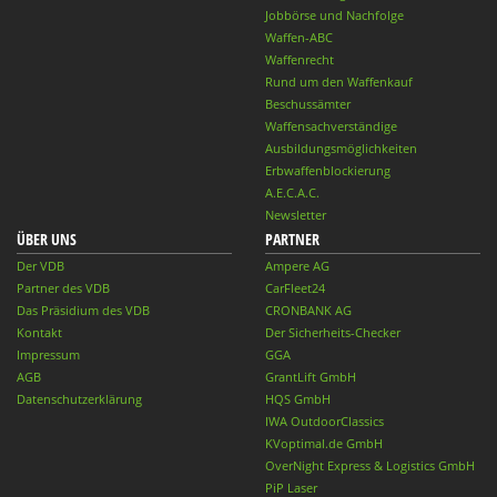
Jobbörse und Nachfolge
Waffen-ABC
Waffenrecht
Rund um den Waffenkauf
Beschussämter
Waffensachverständige
Ausbildungsmöglichkeiten
Erbwaffenblockierung
A.E.C.A.C.
Newsletter
ÜBER UNS
PARTNER
Der VDB
Ampere AG
Partner des VDB
CarFleet24
Das Präsidium des VDB
CRONBANK AG
Kontakt
Der Sicherheits-Checker
Impressum
GGA
AGB
GrantLift GmbH
Datenschutzerklärung
HQS GmbH
IWA OutdoorClassics
KVoptimal.de GmbH
OverNight Express & Logistics GmbH
PiP Laser