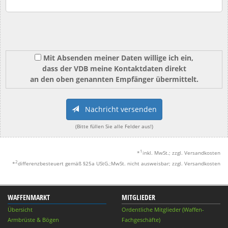
Mit Absenden meiner Daten willige ich ein,
dass der VDB meine Kontaktdaten direkt
an den oben genannten Empfänger übermittelt.
Nachricht versenden
(Bitte füllen Sie alle Felder aus!)
1
*
inkl. MwSt.; zzgl. Versandkosten
2
*
differenzbesteuert gemäß §25a UStG.;MwSt. nicht ausweisbar; zzgl. Versandkosten
WAFFENMARKT
MITGLIEDER
Übersicht
Ordentliche Mitglieder (Waffen-
Armbrüste & Bögen
Fachgeschäfte)