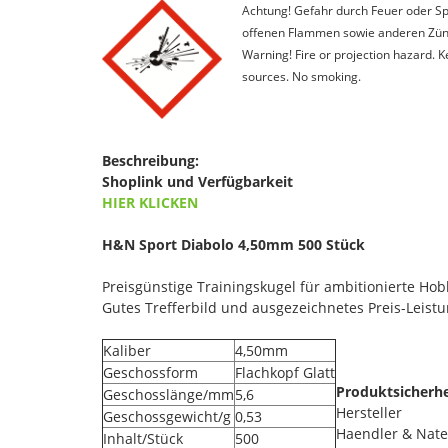
Achtung! Gefahr durch Feuer oder Spl
offenen Flammen sowie anderen Zünd
Warning! Fire or projection hazard. 
sources. No smoking.
Beschreibung:
Shoplink und Verfügbarkeit
HIER KLICKEN
H&N Sport Diabolo 4,50mm 500 Stück
Preisgünstige Trainingskugel für ambitionierte Ho
Gutes Trefferbild und ausgezeichnetes Preis-Leistu
Kaliber
4,50mm
Geschossform
Flachkopf Glatt
Produktsicherhe
Geschosslänge/mm
5,6
Hersteller
Geschossgewicht/g
0,53
Haendler & Nat
Inhalt/Stück
500