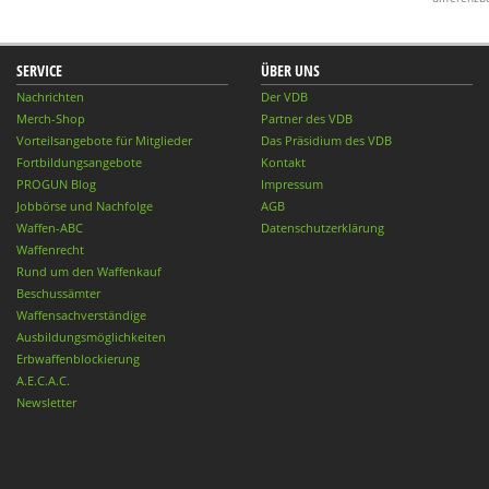
SERVICE
ÜBER UNS
Nachrichten
Der VDB
Merch-Shop
Partner des VDB
Vorteilsangebote für Mitglieder
Das Präsidium des VDB
Fortbildungsangebote
Kontakt
PROGUN Blog
Impressum
Jobbörse und Nachfolge
AGB
Waffen-ABC
Datenschutzerklärung
Waffenrecht
Rund um den Waffenkauf
Beschussämter
Waffensachverständige
Ausbildungsmöglichkeiten
Erbwaffenblockierung
A.E.C.A.C.
Newsletter