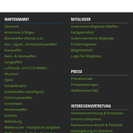
WAFFENMARKT
MITGLIEDER
Übersicht
Ordentliche Mitglieder (Waffen-
Armbrüste & Bögen
Fachgeschäfte)
Blankwaffen (Messer u.ä.)
Außerordentliche Mitglieder
Gas-, Signal-, Schreckschusswaffen
Fördermitglieder
Kurzwaffen
Mitgliedschaft
Deko- & Salutwaffen
Login für Mitglieder
Langwaffen
Luftdruck- und CO2-Waffen
PRESSE
Munition
Pressekontakt
Optik
Pressemeldungen
Schalldämpfer
Waffenrechts-FAQ
Softairwaffen (Airsoftgun)
Ordonnanzwaffen
Vorderlader
INTERESSENVERTRETUNG
Westernwaffen
Interessenvertretung & Positionen
Zubehör
Unsere Lobbyarbeit
Bekleidung
Fachausschuss Airsoft & Paintball
Waffensuche - Kaufgesuch aufgeben
Gesetzgebung im Überblick