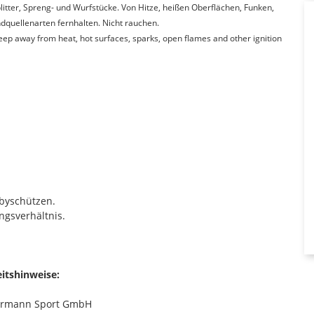
itter, Spreng- und Wurfstücke. Von Hitze, heißen Oberflächen, Funken,
quellenarten fernhalten. Nicht rauchen.
Keep away from heat, hot surfaces, sparks, open flames and other ignition
bbyschützen.
ngsverhältnis.
itshinweise:
ermann Sport GmbH