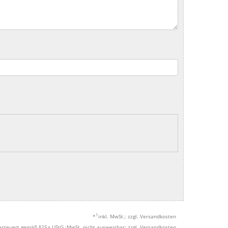
1
*
inkl. MwSt.; zzgl. Versandkosten
esteuert gemäß §25a UStG.;MwSt. nicht ausweisbar; zzgl. Versandkosten