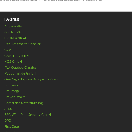
PARTNER
Ampere AG
CarFleet24
CRONBANK AG
Der Sicherheits-Checker
GGA
GrantLift GmbH
HQS GmbH
IWA OutdoorClassics
KVoptimal.de GmbH
OverNight Express & Logistics GmbH
PiP Laser
Pro Image
ProvenExpert
Rechtliche Unterstützung
A.T.U.
BSG-Wüst Data Security GmbH
DPD
First Data