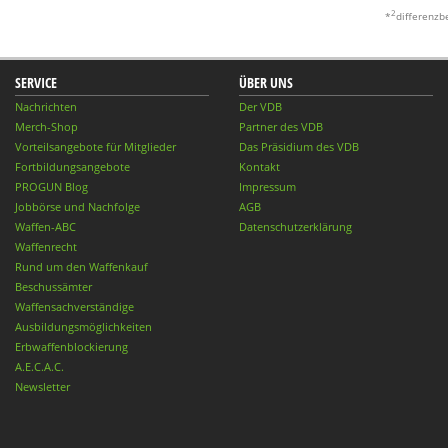
2
*
differenzb
SERVICE
ÜBER UNS
Nachrichten
Der VDB
Merch-Shop
Partner des VDB
Vorteilsangebote für Mitglieder
Das Präsidium des VDB
Fortbildungsangebote
Kontakt
PROGUN Blog
Impressum
Jobbörse und Nachfolge
AGB
Waffen-ABC
Datenschutzerklärung
Waffenrecht
Rund um den Waffenkauf
Beschussämter
Waffensachverständige
Ausbildungsmöglichkeiten
Erbwaffenblockierung
A.E.C.A.C.
Newsletter