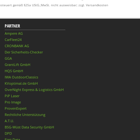
esteuert gemäß §25a UStG.;MwSt. nicht ausweisbar; zzgl. Versandkosten
PARTNER
Ampere AG
CarFleet24
CRONBANK AG
Der Sicherheits-Checker
GGA
GrantLift GmbH
HQS GmbH
IWA OutdoorClassics
KVoptimal.de GmbH
OverNight Express & Logistics GmbH
PiP Laser
Pro Image
ProvenExpert
Rechtliche Unterstützung
A.T.U.
BSG-Wüst Data Security GmbH
DPD
First Data