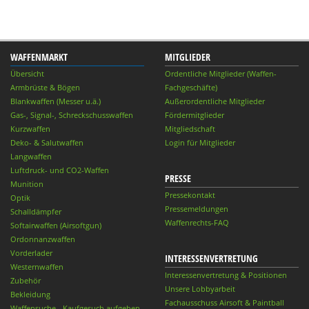
WAFFENMARKT
MITGLIEDER
Übersicht
Ordentliche Mitglieder (Waffen-
Armbrüste & Bögen
Fachgeschäfte)
Blankwaffen (Messer u.ä.)
Außerordentliche Mitglieder
Gas-, Signal-, Schreckschusswaffen
Fördermitglieder
Kurzwaffen
Mitgliedschaft
Deko- & Salutwaffen
Login für Mitglieder
Langwaffen
Luftdruck- und CO2-Waffen
PRESSE
Munition
Pressekontakt
Optik
Pressemeldungen
Schalldämpfer
Waffenrechts-FAQ
Softairwaffen (Airsoftgun)
Ordonnanzwaffen
Vorderlader
INTERESSENVERTRETUNG
Westernwaffen
Interessenvertretung & Positionen
Zubehör
Unsere Lobbyarbeit
Bekleidung
Fachausschuss Airsoft & Paintball
Waffensuche - Kaufgesuch aufgeben