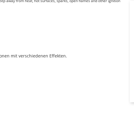
Keep away from heat, hot surfaces, sparks, open flames and other ignition
onen mit verschiedenen Effekten.