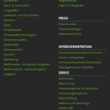
Kurzwaffen
Mitgliedschaft
Deko- & Salutwaffen
Login für Mitglieder
Langwaffen
Luftdruck- und CO2-Waffen
PRESSE
Munition
Pressekontakt
Optik
Pressemeldungen
Schalldämpfer
Waffenrechts-FAQ
Softairwaffen (Airsoftgun)
Ordonnanzwaffen
Vorderlader
INTERESSENVERTRETUNG
Westernwaffen
Interessenvertretung & Positionen
Zubehör
Unsere Lobbyarbeit
Bekleidung
Fachausschuss Airsoft & Paintball
Waffensuche - Kaufgesuch aufgeben
Gesetzgebung im Überblick
Waffenverkauf - Verkaufsangebot
SERVICE
aufgeben
Nachrichten
Merch-Shop
Vorteilsangebote für Mitglieder
Fortbildungsangebote
PROGUN Blog
Jobbörse und Nachfolge
Waffen-ABC