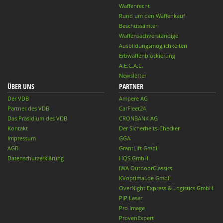
Waffenrecht
Rund um den Waffenkauf
Beschussämter
Waffensachverständige
Ausbildungsmöglichkeiten
Erbwaffenblockierung
A.E.C.A.C.
Newsletter
ÜBER UNS
PARTNER
Der VDB
Ampere AG
Partner des VDB
CarFleet24
Das Präsidium des VDB
CRONBANK AG
Kontakt
Der Sicherheits-Checker
Impressum
GGA
AGB
GrantLift GmbH
Datenschutzerklärung
HQS GmbH
IWA OutdoorClassics
KVoptimal.de GmbH
OverNight Express & Logistics GmbH
PiP Laser
Pro Image
ProvenExpert