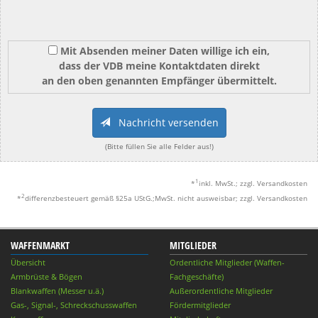
Mit Absenden meiner Daten willige ich ein,
dass der VDB meine Kontaktdaten direkt
an den oben genannten Empfänger übermittelt.
Nachricht versenden
(Bitte füllen Sie alle Felder aus!)
1
*
inkl. MwSt.; zzgl. Versandkosten
2
*
differenzbesteuert gemäß §25a UStG.;MwSt. nicht ausweisbar; zzgl. Versandkosten
WAFFENMARKT
MITGLIEDER
Übersicht
Ordentliche Mitglieder (Waffen-
Armbrüste & Bögen
Fachgeschäfte)
Blankwaffen (Messer u.ä.)
Außerordentliche Mitglieder
Gas-, Signal-, Schreckschusswaffen
Fördermitglieder