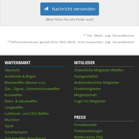
Nachricht versenden
(Bitte füllen Sie alle Felder aus!)
1
*
inkl. MwSt.; zzgl. Versandkosten
2
*
differenzbesteuert gemäß §25a UStG.;MwSt. nicht ausweisbar; zzgl. Versandkosten
WAFFENMARKT
MITGLIEDER
Übersicht
Ordentliche Mitglieder (Waffen-
Armbrüste & Bögen
Fachgeschäfte)
Blankwaffen (Messer u.ä.)
Außerordentliche Mitglieder
Gas-, Signal-, Schreckschusswaffen
Fördermitglieder
Kurzwaffen
Mitgliedschaft
Deko- & Salutwaffen
Login für Mitglieder
Langwaffen
Luftdruck- und CO2-Waffen
PRESSE
Munition
Pressekontakt
Optik
Pressemeldungen
Schalldämpfer
Waffenrechts-FAQ
Softairwaffen (Airsoftgun)