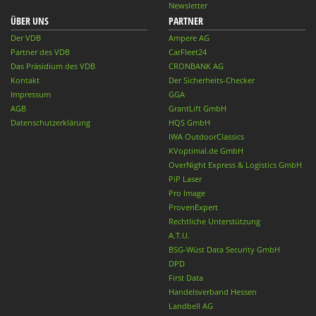
Newsletter
ÜBER UNS
PARTNER
Der VDB
Ampere AG
Partner des VDB
CarFleet24
Das Präsidium des VDB
CRONBANK AG
Kontakt
Der Sicherheits-Checker
Impressum
GGA
AGB
GrantLift GmbH
Datenschutzerklärung
HQS GmbH
IWA OutdoorClassics
KVoptimal.de GmbH
OverNight Express & Logistics GmbH
PiP Laser
Pro Image
ProvenExpert
Rechtliche Unterstützung
A.T.U.
BSG-Wüst Data Security GmbH
DPD
First Data
Handelsverband Hessen
Landbell AG