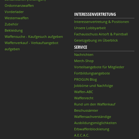
Ordonnanzwaffen
Vorderlader
INTERESSENVERTRETUNG
Westernwaffen
Interessenvertretung & Positionen
Zubehör
Unsere Lobbyarbeit
Bekleidung
Fachausschuss Airsoft & Paintball
Waffensuche - Kaufgesuch aufgeben
Gesetzgebung im Überblick
Waffenverkauf - Verkaufsangebot
SERVICE
aufgeben
Nachrichten
Merch-Shop
Vorteilsangebote für Mitglieder
Fortbildungsangebote
PROGUN Blog
Jobbörse und Nachfolge
Waffen-ABC
Waffenrecht
Rund um den Waffenkauf
Beschussämter
Waffensachverständige
Ausbildungsmöglichkeiten
Erbwaffenblockierung
A.E.C.A.C.