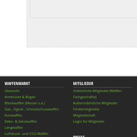
WAFFENMARKT
MITGLIEDER
Übersicht
Ordentliche Mitglieder (Waffen-
Armbrüste & Bögen
Fachgeschäfte)
Blankwaffen (Messer u.ä.)
Außerordentliche Mitglieder
Gas-, Signal-, Schreckschusswaffen
Fördermitglieder
Kurzwaffen
Mitgliedschaft
Deko- & Salutwaffen
Login für Mitglieder
Langwaffen
Luftdruck- und CO2-Waffen