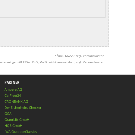
1
*
inkl. MwSt.; zzgl. Versandkosten
esteuert gemäß §25a UStG.;MwSt. nicht ausweisbar; zzgl. Versandkosten
PARTNER
Ampere AG
CarFleet24
CRONBANK AG
Der Sicherheits-Checker
GGA
GrantLift GmbH
HQS GmbH
IWA OutdoorClassics