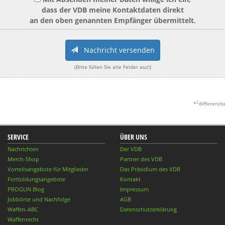
dass der VDB meine Kontaktdaten direkt
an den oben genannten Empfänger übermittelt.
Nachricht versenden
(Bitte füllen Sie alle Felder aus!)
2
*
differenzb
SERVICE
ÜBER UNS
Nachrichten
Der VDB
Merch-Shop
Partner des VDB
Vorteilsangebote für Mitglieder
Das Präsidium des VDB
Fortbildungsangebote
Kontakt
PROGUN Blog
Impressum
Jobbörse und Nachfolge
AGB
Waffen-ABC
Datenschutzerklärung
Waffenrecht