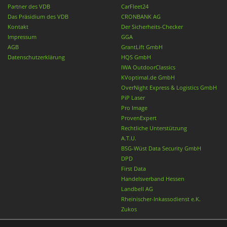
Partner des VDB
CarFleet24
Das Präsidium des VDB
CRONBANK AG
Kontakt
Der Sicherheits-Checker
Impressum
GGA
AGB
GrantLift GmbH
Datenschutzerklärung
HQS GmbH
IWA OutdoorClassics
KVoptimal.de GmbH
OverNight Express & Logistics GmbH
PiP Laser
Pro Image
ProvenExpert
Rechtliche Unterstützung
A.T.U.
BSG-Wüst Data Security GmbH
DPD
First Data
Handelsverband Hessen
Landbell AG
Rheinischer-Inkassodienst e.K.
Zukos