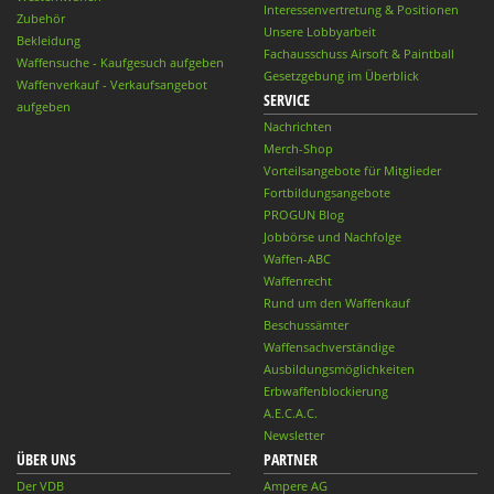
Interessenvertretung & Positionen
Zubehör
Unsere Lobbyarbeit
Bekleidung
Fachausschuss Airsoft & Paintball
Waffensuche - Kaufgesuch aufgeben
Gesetzgebung im Überblick
Waffenverkauf - Verkaufsangebot
SERVICE
aufgeben
Nachrichten
Merch-Shop
Vorteilsangebote für Mitglieder
Fortbildungsangebote
PROGUN Blog
Jobbörse und Nachfolge
Waffen-ABC
Waffenrecht
Rund um den Waffenkauf
Beschussämter
Waffensachverständige
Ausbildungsmöglichkeiten
Erbwaffenblockierung
A.E.C.A.C.
Newsletter
ÜBER UNS
PARTNER
Der VDB
Ampere AG