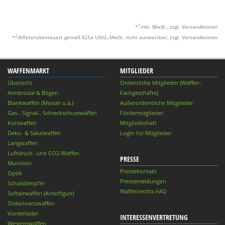
1
*
inkl. MwSt.; zzgl. Versandkosten
2
*
differenzbesteuert gemäß §25a UStG.;MwSt. nicht ausweisbar; zzgl. Versandkosten
WAFFENMARKT
MITGLIEDER
Übersicht
Ordentliche Mitglieder (Waffen-
Armbrüste & Bögen
Fachgeschäfte)
Blankwaffen (Messer u.ä.)
Außerordentliche Mitglieder
Gas-, Signal-, Schreckschusswaffen
Fördermitglieder
Kurzwaffen
Mitgliedschaft
Deko- & Salutwaffen
Login für Mitglieder
Langwaffen
Luftdruck- und CO2-Waffen
PRESSE
Munition
Pressekontakt
Optik
Pressemeldungen
Schalldämpfer
Waffenrechts-FAQ
Softairwaffen (Airsoftgun)
Ordonnanzwaffen
Vorderlader
INTERESSENVERTRETUNG
Westernwaffen