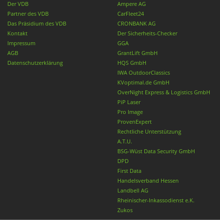
Der VDB
Ampere AG
Partner des VDB
CarFleet24
Das Präsidium des VDB
CRONBANK AG
Kontakt
Der Sicherheits-Checker
Impressum
GGA
AGB
GrantLift GmbH
Datenschutzerklärung
HQS GmbH
IWA OutdoorClassics
KVoptimal.de GmbH
OverNight Express & Logistics GmbH
PiP Laser
Pro Image
ProvenExpert
Rechtliche Unterstützung
A.T.U.
BSG-Wüst Data Security GmbH
DPD
First Data
Handelsverband Hessen
Landbell AG
Rheinischer-Inkassodienst e.K.
Zukos