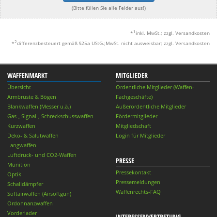
(Bitte füllen Sie alle Felder aus!)
1
*
inkl. MwSt.; zzgl. Versandkosten
2
*
differenzbesteuert gemäß §25a UStG.;MwSt. nicht ausweisbar; zzgl. Versandkosten
WAFFENMARKT
MITGLIEDER
Übersicht
Ordentliche Mitglieder (Waffen-
Armbrüste & Bögen
Fachgeschäfte)
Blankwaffen (Messer u.ä.)
Außerordentliche Mitglieder
Gas-, Signal-, Schreckschusswaffen
Fördermitglieder
Kurzwaffen
Mitgliedschaft
Deko- & Salutwaffen
Login für Mitglieder
Langwaffen
Luftdruck- und CO2-Waffen
PRESSE
Munition
Pressekontakt
Optik
Pressemeldungen
Schalldämpfer
Waffenrechts-FAQ
Softairwaffen (Airsoftgun)
Ordonnanzwaffen
Vorderlader
INTERESSENVERTRETUNG