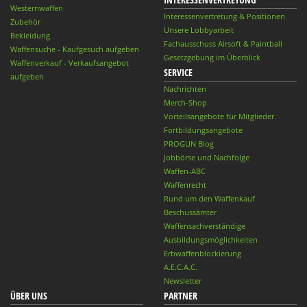
Westernwaffen
Interessenvertretung & Positionen
Zubehör
Unsere Lobbyarbeit
Bekleidung
Fachausschuss Airsoft & Paintball
Waffensuche - Kaufgesuch aufgeben
Gesetzgebung im Überblick
Waffenverkauf - Verkaufsangebot
SERVICE
aufgeben
Nachrichten
Merch-Shop
Vorteilsangebote für Mitglieder
Fortbildungsangebote
PROGUN Blog
Jobbörse und Nachfolge
Waffen-ABC
Waffenrecht
Rund um den Waffenkauf
Beschussämter
Waffensachverständige
Ausbildungsmöglichkeiten
Erbwaffenblockierung
A.E.C.A.C.
Newsletter
ÜBER UNS
PARTNER